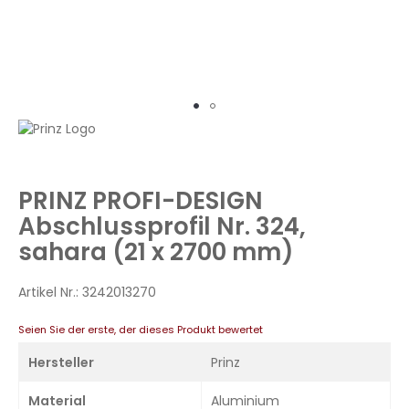
Zum
Anfang
der
Bildergalerie
PRINZ PROFI-DESIGN
springen
Abschlussprofil Nr. 324,
sahara (21 x 2700 mm)
Artikel Nr.:
3242013270
Seien Sie der erste, der dieses Produkt bewertet
Hersteller
Prinz
Material
Aluminium