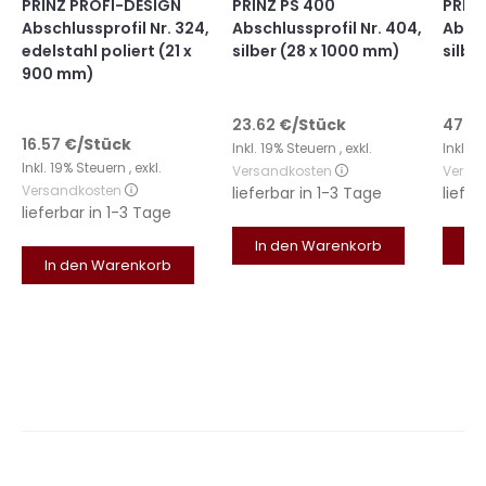
PRINZ PROFI-DESIGN
PRINZ PS 400
PRINZ
Abschlussprofil Nr. 324,
Abschlussprofil Nr. 404,
Absch
edelstahl poliert (21 x
silber (28 x 1000 mm)
silbe
900 mm)
23.62
€
/Stück
47.3
16.57
€
/Stück
Inkl. 19% Steuern
,
exkl.
Inkl. 
Inkl. 19% Steuern
,
exkl.
Versandkosten
Versa
Versandkosten
lieferbar in
1-3 Tage
liefer
lieferbar in
1-3 Tage
In den Warenkorb
In
In den Warenkorb