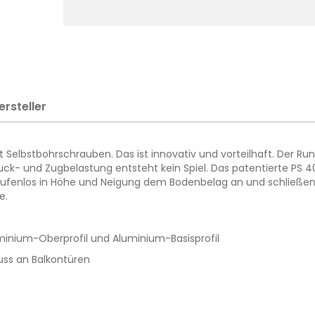
ersteller
it Selbstbohrschrauben. Das ist innovativ und vorteilhaft. Der
ck- und Zugbelastung entsteht kein Spiel. Das patentierte PS 40
h stufenlos in Höhe und Neigung dem Bodenbelag an und schließe
e.
minium-Oberprofil und Aluminium-Basisprofil
uss an Balkontüren