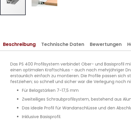
Zum
Anfang
der
Bildergalerie
Beschreibung
Technische Daten
Bewertungen
H
springen
Das PS 400 Profilsystem verbindet Ober- und Basisprofil m
einen optimalen Kraftschluss - auch nach mehrjähriger Dru
erstaunlich einfach zu montieren. Die Profile passen sic
festziehen; so schnell und sicher war die Verlegung noch ni
Für Belagstärken 7-17,5 mm
Zweiteiliges Schraubprofilsystem, bestehend aus Alu
Das ideale Profil für Wandanschlüsse und den Abschl
Inklusive Basisprofil.