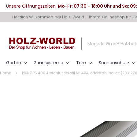
Unsere Öffnungszeiten:
Mo-Fr: 07:30 – 18:00 Uhr und Sa: 09
Direkt
Herzlich Willkommen bei Holz-World – Ihrem Onlineshop für 
zum
Inhalt
Megerle GmbH Holzbet
Garten
Zaunsysteme
Tore
Sonnenschutz
Home
PRINZ PS 400 Abschlussprofil Nr. 404, edelstahl poliert (28 x 
Zum
Ende
der
Bildergalerie
springen