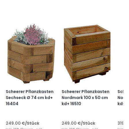
Scheerer Pflanzkasten
Scheerer Pflanzkasten
Schee
Sechseck Ø 74 cm kd+
Nordmark 100 x 50 cm
Nordm
16404
kd+ 16510
kd+ 1
249.00
€
/Stück
249.00
€
/Stück
319.0