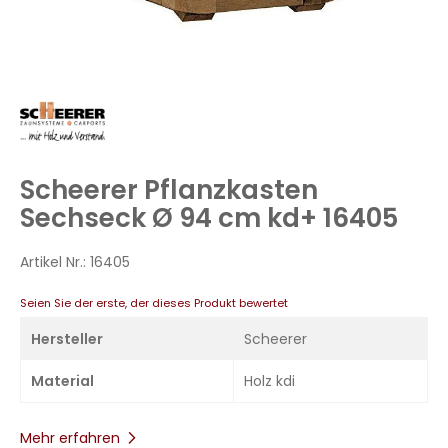
Zum
Anfang
der
Bildergalerie
Scheerer Pflanzkasten
springen
Sechseck Ø 94 cm kd+ 16405
Artikel Nr.:
16405
Seien Sie der erste, der dieses Produkt bewertet
Hersteller
Scheerer
Material
Holz kdi
Mehr erfahren