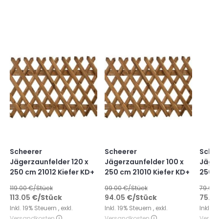
Scheerer
Scheerer
Sche
Jägerzaunfelder 120 x
Jägerzaunfelder 100 x
Jäger
250 cm 21012 Kiefer KD+
250 cm 21010 Kiefer KD+
250 c
119.00
€/Stück
99.00
€/Stück
79.00
113.05
€
/Stück
94.05
€
/Stück
75.0
Inkl. 19% Steuern
,
exkl.
Inkl. 19% Steuern
,
exkl.
Inkl. 
Versandkosten
Versandkosten
Versa