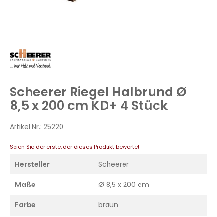
Zum
Anfang
der
Bildergalerie
Scheerer Riegel Halbrund Ø
springen
8,5 x 200 cm KD+ 4 Stück
Artikel Nr.:
25220
Seien Sie der erste, der dieses Produkt bewertet
Hersteller
Scheerer
Maße
Ø 8,5 x 200 cm
Farbe
braun