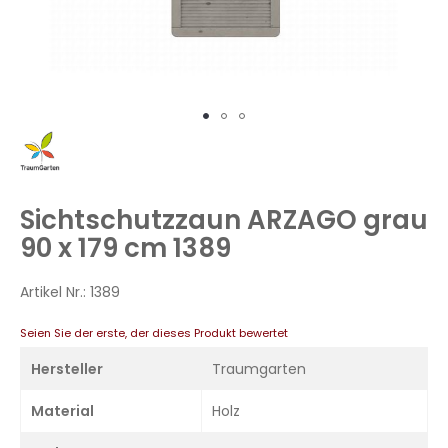
Zum
Anfang
der
Bildergalerie
Sichtschutzzaun ARZAGO grau
springen
90 x 179 cm 1389
Artikel Nr.:
1389
Seien Sie der erste, der dieses Produkt bewertet
Hersteller
Traumgarten
Material
Holz