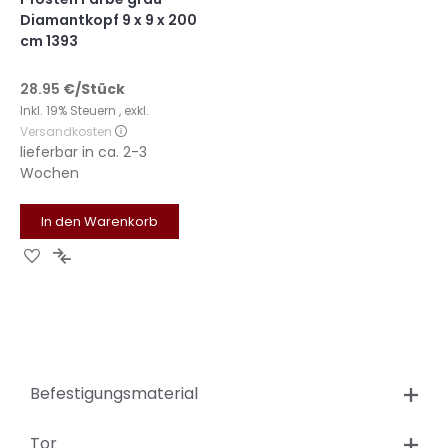
Diamantkopf 9 x 9 x 200
cm 1393
28.95
€
/Stück
Inkl. 19% Steuern
,
exkl.
Versandkosten
lieferbar in
ca. 2-3
Wochen
In den Warenkorb
Zur
Zur
Wunschliste
Vergleichsliste
hinzufügen
hinzufügen
Befestigungsmaterial
Tor