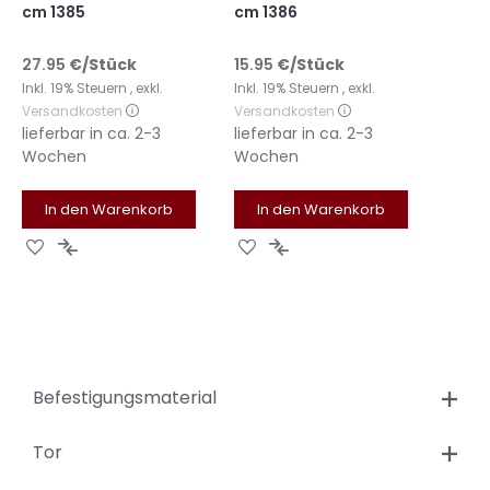
cm 1385
cm 1386
27.95
€
/Stück
15.95
€
/Stück
Inkl. 19% Steuern
,
exkl.
Inkl. 19% Steuern
,
exkl.
Versandkosten
Versandkosten
lieferbar in
ca. 2-3
lieferbar in
ca. 2-3
Wochen
Wochen
In den Warenkorb
In den Warenkorb
Zur
Zur
Zur
Zur
Wunschliste
Vergleichsliste
Wunschliste
Vergleichsliste
hinzufügen
hinzufügen
hinzufügen
hinzufügen
Befestigungsmaterial
Tor