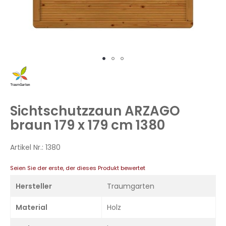
Zum
Anfang
der
Bildergalerie
Sichtschutzzaun ARZAGO
springen
braun 179 x 179 cm 1380
Artikel Nr.:
1380
Seien Sie der erste, der dieses Produkt bewertet
Hersteller
Traumgarten
Material
Holz