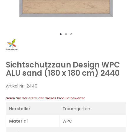
Zum
Anfang
der
Bildergalerie
Sichtschutzzaun Design WPC
springen
ALU sand (180 x 180 cm) 2440
Artikel Nr.:
2440
Seien Sie der erste, der dieses Produkt bewertet
Hersteller
Traumgarten
Material
WPC