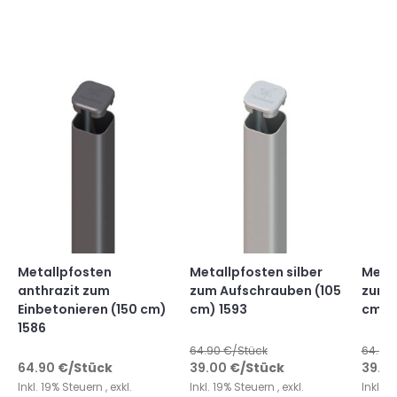
Metallpfosten
Metallpfosten silber
Metal
anthrazit zum
zum Aufschrauben (105
zum E
Einbetonieren (150 cm)
cm) 1593
cm) 
1586
64.90
€/Stück
64.90
64.90
€
/Stück
39.00
€
/Stück
39.0
Inkl. 19% Steuern
,
exkl.
Inkl. 19% Steuern
,
exkl.
Inkl. 