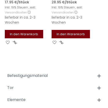
17.95
€
/Stück
28.95
€
/Stück
Inkl. 19% Steuern
,
exkl.
Inkl. 19% Steuern
,
exkl.
Versandkosten
Versandkosten
lieferbar in
ca. 2-3
lieferbar in
ca. 2-3
Wochen
Wochen
In den Warenkorb
In den Warenkorb
Zur
Zur
Zur
Zur
Wunschliste
Vergleichsliste
Wunschliste
Vergleichsliste
hinzufügen
hinzufügen
hinzufügen
hinzufügen
Befestigungsmaterial
Tor
Elemente