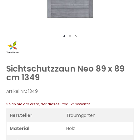
Zum
Anfang
der
Bildergalerie
Sichtschutzzaun Neo 89 x 89
springen
cm 1349
Artikel Nr.:
1349
Seien Sie der erste, der dieses Produkt bewertet
Hersteller
Traumgarten
Material
Holz