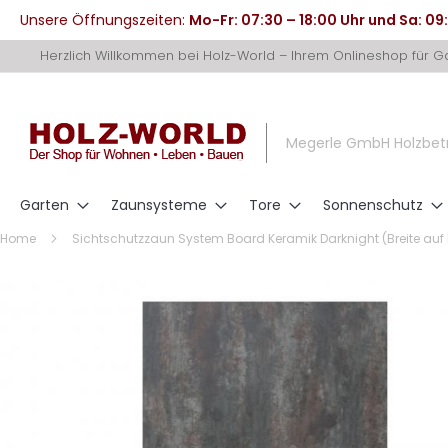
Unsere Öffnungszeiten:
Mo-Fr: 07:30 – 18:00 Uhr und Sa: 09
Direkt
Herzlich Willkommen bei Holz-World – Ihrem Onlineshop für 
zum
Inhalt
Megerle GmbH Holzbet
Garten
Zaunsysteme
Tore
Sonnenschutz
Home
Sichtschutzzaun System Board Keramik Darknight (Breite auf
Zum
Ende
der
Bildergalerie
springen