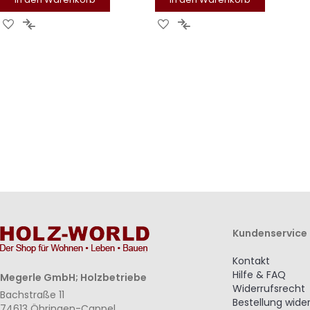
Zur
Zur
Zur
Zur
Wunschliste
Vergleichsliste
Wunschliste
Vergleichsliste
hinzufügen
hinzufügen
hinzufügen
hinzufügen
Kundenservice
Kontakt
Hilfe & FAQ
Megerle GmbH; Holzbetriebe
Widerrufsrecht
Bachstraße 11
Bestellung wide
74613 Öhringen-Cappel