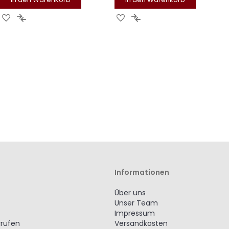
Zur
Zur
Zur
Zur
Wunschliste
Vergleichsliste
Wunschliste
Vergleichsliste
hinzufügen
hinzufügen
hinzufügen
hinzufügen
Informationen
Über uns
Unser Team
Impressum
rrufen
Versandkosten