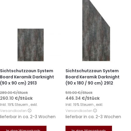
Sichtschutzzaun System
Sichtschutzzaun System
Board Keramik Darknight
Board Keramik Darknight
(90 x 90 cm) 2913
(90 x 180 / 90 cm) 2912
289.00
€/Stück
519.00
€/Stück
260.10
€
/Stück
446.34
€
/Stück
Inkl. 19% Steuern
,
exkl.
Inkl. 19% Steuern
,
exkl.
Versandkosten
Versandkosten
lieferbar in
ca. 2-3 Wochen
lieferbar in
ca. 2-3 Wochen
In den Warenkorb
In den Warenkorb