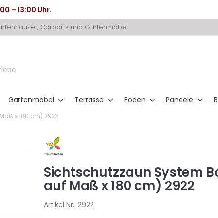
:00 – 13:00 Uhr
.
Gartenhäuser, Carports und Gartenmöbel
riebe
Gartenmöbel
Terrasse
Boden
Paneele
B
 Maß x 180 cm) 2922
Sichtschutzzaun System Bo
auf Maß x 180 cm) 2922
Artikel Nr.:
2922