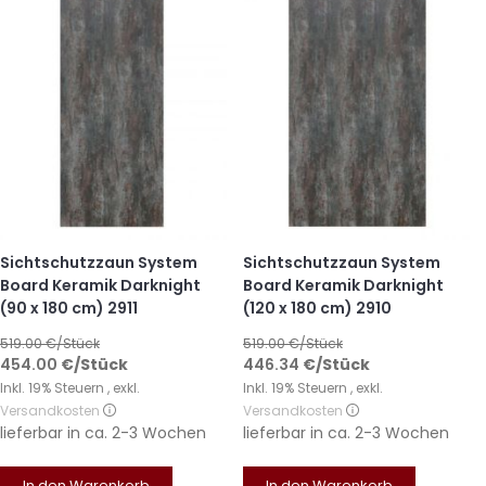
Sichtschutzzaun System
Sichtschutzzaun System
Board Keramik Darknight
Board Keramik Darknight
(90 x 180 cm) 2911
(120 x 180 cm) 2910
519.00
€/Stück
519.00
€/Stück
454.00
€
/Stück
446.34
€
/Stück
Inkl. 19% Steuern
,
exkl.
Inkl. 19% Steuern
,
exkl.
Versandkosten
Versandkosten
lieferbar in
ca. 2-3 Wochen
lieferbar in
ca. 2-3 Wochen
In den Warenkorb
In den Warenkorb