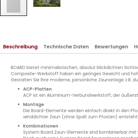
Zum
Anfang
der
Bildergalerie
Beschreibung
Technische Daten
Bewertungen
H
springen
BOARD bietet minimalistischen, absolut blickdichten Sic
Composite-Werkstoff haben ein geringes Gewicht und hohe S
Gestalten Sie Ihre moderne, persönliche Zaunanlage z.B.
ACP-Platten
ACP ist ein Aluminium-Verbundwerkstoff, der äußerst s
Montage
Die Board-Elemente werden einfach direkt in den Pfos
winddichter Zaun (ohne Spalt zum Pfosten) entsteht
Kombinationen
System Board Zaun-Elemente sind kombinierbar mit S