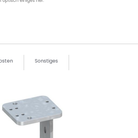
ptisch einiges her.
osten
Sonstiges