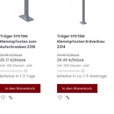
Träger SYSTEM
Träger SYSTEM
Klemmpfosten zum
Klemmpfosten Erdverbau
Aufschrauben 2316
2314
29.95
€/Stück
29.95
€/Stück
25.17
€
/Stück
28.49
€
/Stück
Inkl. 19% Steuern
,
exkl.
Inkl. 19% Steuern
,
exkl.
Versandkosten
Versandkosten
lieferbar in
1-3 Tage
lieferbar in
ca. 1-3 Werktage
In den Warenkorb
In den Warenkorb
Zur
Zur
Zur
Zur
Wunschliste
Vergleichsliste
Wunschliste
Vergleichsliste