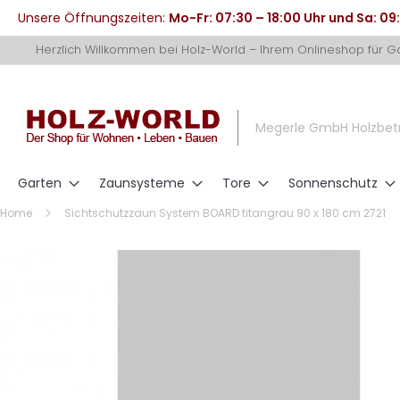
Unsere Öffnungszeiten:
Mo-Fr: 07:30 – 18:00 Uhr und Sa: 09
Direkt
Herzlich Willkommen bei Holz-World – Ihrem Onlineshop für 
zum
Inhalt
Megerle GmbH Holzbet
Garten
Zaunsysteme
Tore
Sonnenschutz
Home
Sichtschutzzaun System BOARD titangrau 90 x 180 cm 2721
Zum
Ende
der
Bildergalerie
springen