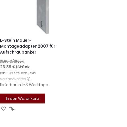
L-Stein Mauer-
Montageadapter 2007 für
Aufschraubanker
31.95
€/Stück
26.89
€
/Stück
Inkl. 19% Steuern
,
exkl.
Versandkosten
lieferbar in
1-3 Werktage
In den Warenkorb
Zur
Zur
Wunschliste
Vergleichsliste