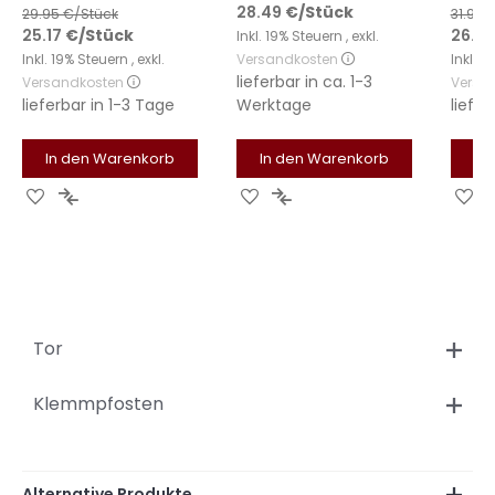
28.49
€
/Stück
29.95
€/Stück
31.95
€
25.17
€
/Stück
26.89
Inkl. 19% Steuern
,
exkl.
Inkl. 19% Steuern
,
exkl.
Versandkosten
Inkl. 
lieferbar in
ca. 1-3
Versandkosten
Versa
lieferbar in
1-3 Tage
Werktage
liefer
In den Warenkorb
In den Warenkorb
In
Zur
Zur
Zur
Zur
Zu
Wunschliste
Vergleichsliste
Wunschliste
Vergleichsliste
Wu
hinzufügen
hinzufügen
hinzufügen
hinzufügen
hi
Tor
Klemmpfosten
Alternative Produkte