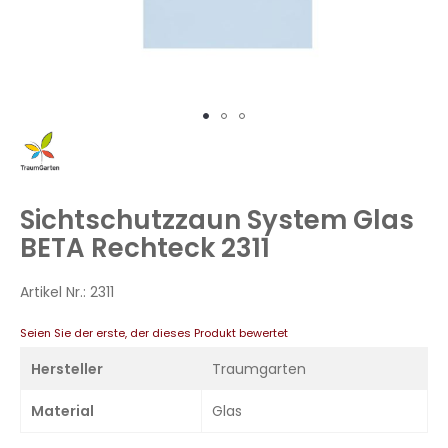
Zum
Anfang
der
Bildergalerie
Sichtschutzzaun System Glas
springen
BETA Rechteck 2311
Artikel Nr.:
2311
Seien Sie der erste, der dieses Produkt bewertet
Hersteller
Traumgarten
Material
Glas