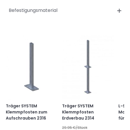
Befestigungsmaterial
Träger SYSTEM
Träger SYSTEM
L-Ste
Klemmpfosten zum
Klemmpfosten
Mont
Aufschrauben 2316
Erdverbau 2314
für A
29.95
€/Stück