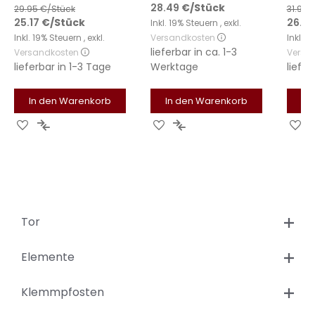
28.49
€
/Stück
29.95
€/Stück
31.95
€
25.17
€
/Stück
26.89
Inkl. 19% Steuern
,
exkl.
Inkl. 19% Steuern
,
exkl.
Versandkosten
Inkl. 
lieferbar in
ca. 1-3
Versandkosten
Versa
lieferbar in
1-3 Tage
Werktage
liefer
In den Warenkorb
In den Warenkorb
In
Zur
Zur
Zur
Zur
Zu
Wunschliste
Vergleichsliste
Wunschliste
Vergleichsliste
Wu
hinzufügen
hinzufügen
hinzufügen
hinzufügen
hi
Tor
Elemente
Klemmpfosten