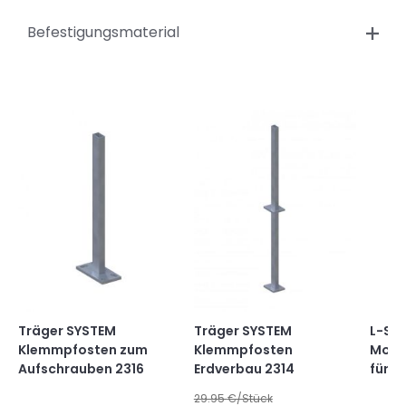
Befestigungsmaterial
Träger SYSTEM
Träger SYSTEM
L-Ste
Klemmpfosten zum
Klemmpfosten
Mont
Aufschrauben 2316
Erdverbau 2314
für A
29.95
€/Stück