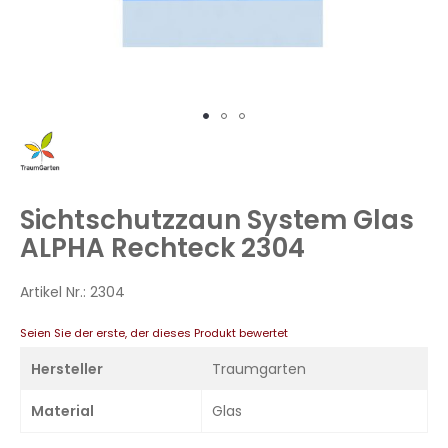
Zum
Anfang
der
Bildergalerie
Sichtschutzzaun System Glas
springen
ALPHA Rechteck 2304
Artikel Nr.:
2304
Seien Sie der erste, der dieses Produkt bewertet
Hersteller
Traumgarten
Material
Glas