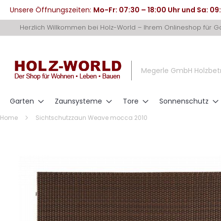
Unsere Öffnungszeiten:
Mo-Fr: 07:30 – 18:00 Uhr und Sa: 09
Direkt
Herzlich Willkommen bei Holz-World – Ihrem Onlineshop für 
zum
Inhalt
Megerle GmbH Holzbet
Garten
Zaunsysteme
Tore
Sonnenschutz
Home
Sichtschutzzaun Weave mocca 2010
Zum
Ende
der
Bildergalerie
springen