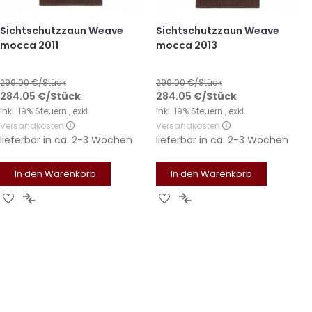
Sichtschutzzaun Weave
Sichtschutzzaun Weave
mocca 2011
mocca 2013
299.00
€/Stück
299.00
€/Stück
284.05
€
/Stück
284.05
€
/Stück
Inkl. 19% Steuern
,
exkl.
Inkl. 19% Steuern
,
exkl.
Versandkosten
Versandkosten
lieferbar in
ca. 2-3 Wochen
lieferbar in
ca. 2-3 Wochen
In den Warenkorb
In den Warenkorb
Zur
Zur
Zur
Zur
Wunschliste
Vergleichsliste
Wunschliste
Vergleichsliste
hinzufügen
hinzufügen
hinzufügen
hinzufügen