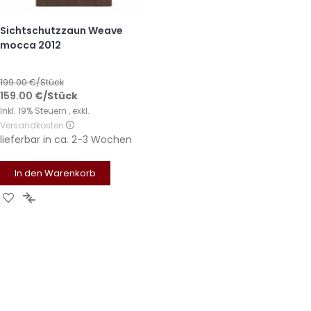
Sichtschutzzaun Weave
mocca 2012
199.00
€/Stück
159.00
€
/Stück
Inkl. 19% Steuern
,
exkl.
Versandkosten
lieferbar in
ca. 2-3 Wochen
In den Warenkorb
Zur
Zur
Wunschliste
Vergleichsliste
hinzufügen
hinzufügen