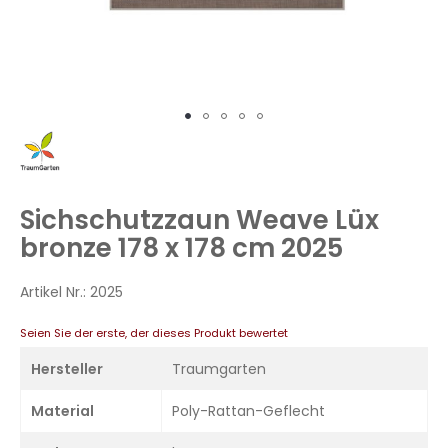
Zum
Anfang
der
Bildergalerie
Sichschutzzaun Weave Lüx
springen
bronze 178 x 178 cm 2025
Artikel Nr.:
2025
Seien Sie der erste, der dieses Produkt bewertet
Hersteller
Traumgarten
Material
Poly-Rattan-Geflecht