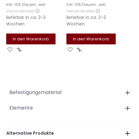
Inkl. 19% Steuern
,
exkl.
Inkl. 19% Steuern
,
exkl.
Versandkosten
Versandkosten
lieferbar in
ca. 2-3
lieferbar in
ca. 2-3
Wochen
Wochen
In den Warenkorb
In den Warenkorb
Zur
Zur
Zur
Zur
Wunschliste
Vergleichsliste
Wunschliste
Vergleichsliste
hinzufügen
hinzufügen
hinzufügen
hinzufügen
Befestigungsmaterial
Elemente
Alternative Produkte