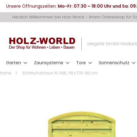
Unsere Öffnungszeiten:
Mo-Fr: 07:30 – 18:00 Uhr und Sa: 09
Direkt
Herzlich Willkommen bei Holz-World – Ihrem Onlineshop für 
zum
Inhalt
Megerle GmbH Holzbet
Garten
Zaunsysteme
Tore
Sonnenschutz
Home
Sichtschutzzaun XL 1146; 119 x 179-193 cm
Zum
Ende
der
Bildergalerie
springen