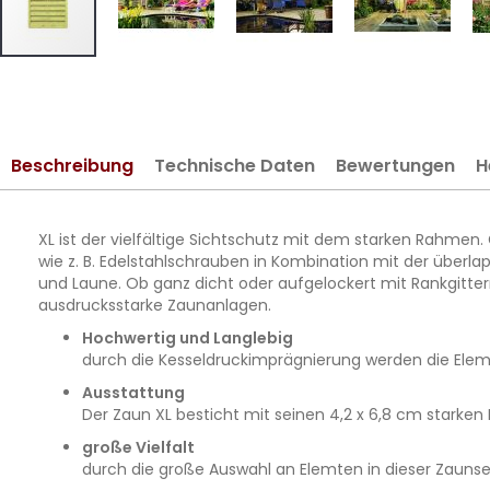
Zum
Anfang
der
Bildergalerie
Beschreibung
Technische Daten
Bewertungen
H
springen
XL ist der vielfältige Sichtschutz mit dem starken Rahmen.
wie z. B. Edelstahlschrauben in Kombination mit der über
und Laune. Ob ganz dicht oder aufgelockert mit Rankgitt
ausdrucksstarke Zaunanlagen.
Hochwertig und Langlebig
durch die Kesseldruckimprägnierung werden die Elem
Ausstattung
Der Zaun XL besticht mit seinen 4,2 x 6,8 cm stark
große Vielfalt
durch die große Auswahl an Elemten in dieser Zaunse