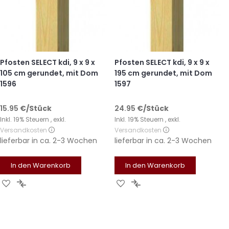
Pfosten SELECT kdi, 9 x 9 x
Pfosten SELECT kdi, 9 x 9 x
105 cm gerundet, mit Dom
195 cm gerundet, mit Dom
1596
1597
15.95
€
/Stück
24.95
€
/Stück
Inkl. 19% Steuern
,
exkl.
Inkl. 19% Steuern
,
exkl.
Versandkosten
Versandkosten
lieferbar in
ca. 2-3 Wochen
lieferbar in
ca. 2-3 Wochen
In den Warenkorb
In den Warenkorb
Zur
Zur
Zur
Zur
Wunschliste
Vergleichsliste
Wunschliste
Vergleichsliste
hinzufügen
hinzufügen
hinzufügen
hinzufügen