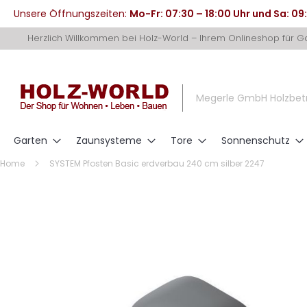
Unsere Öffnungszeiten:
Mo-Fr: 07:30 – 18:00 Uhr und Sa: 09
Direkt
Herzlich Willkommen bei Holz-World – Ihrem Onlineshop für 
zum
Inhalt
Megerle GmbH Holzbet
Garten
Zaunsysteme
Tore
Sonnenschutz
Home
SYSTEM Pfosten Basic erdverbau 240 cm silber 2247
Zum
Ende
der
Bildergalerie
springen