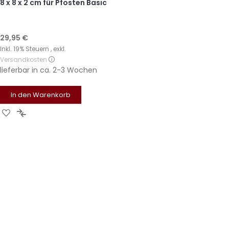
8 x 8 x 2 cm für Pfosten Basic
29,95 €
Inkl. 19% Steuern
,
exkl.
Versandkosten
lieferbar in
ca. 2-3 Wochen
In den Warenkorb
Zur
Zur
Wunschliste
Vergleichsliste
hinzufügen
hinzufügen