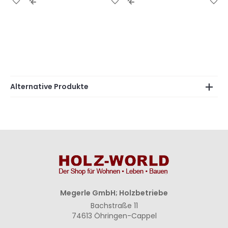
Wunschliste
Vergleichsliste
Wunschliste
Vergleichsliste
Wu
hinzufügen
hinzufügen
hinzufügen
hinzufügen
hi
Alternative Produkte
Megerle GmbH; Holzbetriebe
Bachstraße 11
74613 Öhringen-Cappel