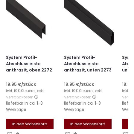
System Profil-
System Profil-
Syste
Abschlussleiste
Abschlussleiste
Absch
anthrazit, oben 2272
anthrazit, unten 2273
unte
19.95
€
/Stück
19.95
€
/Stück
19.95
Inkl. 19% Steuern
,
exkl.
Inkl. 19% Steuern
,
exkl.
Inkl. 
Versandkosten
Versandkosten
Versa
lieferbar in
ca. 1-3
lieferbar in
ca. 1-3
liefer
Werktage
Werktage
Werk
In den Warenkorb
In den Warenkorb
In
Zur
Zur
Zur
Zur
Zu