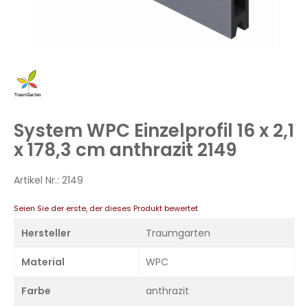
Zum
Anfang
der
Bildergalerie
System WPC Einzelprofil 16 x 2,1
springen
x 178,3 cm anthrazit 2149
Artikel Nr.:
2149
Seien Sie der erste, der dieses Produkt bewertet
Hersteller
Traumgarten
Material
WPC
Farbe
anthrazit