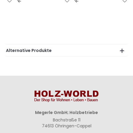
Wunschliste
Vergleichsliste
Wunschliste
Vergleichsliste
Wu
hinzufügen
hinzufügen
hinzufügen
hinzufügen
hi
Alternative Produkte
Megerle GmbH; Holzbetriebe
Bachstraße 11
74613 Öhringen-Cappel