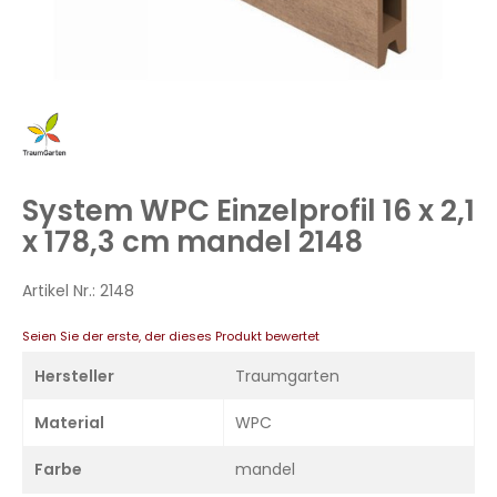
Zum
Anfang
der
Bildergalerie
System WPC Einzelprofil 16 x 2,1
springen
x 178,3 cm mandel 2148
Artikel Nr.:
2148
Seien Sie der erste, der dieses Produkt bewertet
Hersteller
Traumgarten
Material
WPC
Farbe
mandel