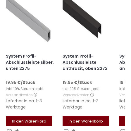
System Profil-
System Profil-
Syste
Abschlussleiste silber,
Abschlussleiste
Absch
unten 2275
anthrazit, oben 2272
anthr
19.95
€
/Stück
19.95
€
/Stück
19.95
Inkl. 19% Steuern
,
exkl.
Inkl. 19% Steuern
,
exkl.
Inkl. 
Versandkosten
Versandkosten
Versa
lieferbar in
ca. 1-3
lieferbar in
ca. 1-3
liefer
Werktage
Werktage
Werk
In den Warenkorb
In den Warenkorb
In
Zur
Zur
Zur
Zur
Zu