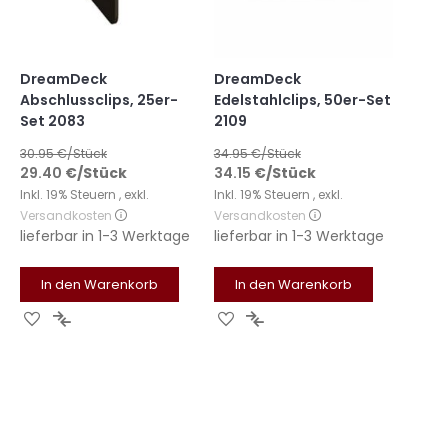
DreamDeck
DreamDeck
Abschlussclips, 25er-
Edelstahlclips, 50er-Set
Set 2083
2109
30.95
€/Stück
34.95
€/Stück
29.40
€
/Stück
34.15
€
/Stück
Inkl. 19% Steuern
,
exkl.
Inkl. 19% Steuern
,
exkl.
Versandkosten
Versandkosten
lieferbar in
1-3 Werktage
lieferbar in
1-3 Werktage
In den Warenkorb
In den Warenkorb
Zur
Zur
Zur
Zur
Wunschliste
Vergleichsliste
Wunschliste
Vergleichsliste
hinzufügen
hinzufügen
hinzufügen
hinzufügen