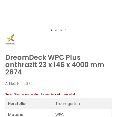
Zum
Anfang
der
Bildergalerie
DreamDeck WPC Plus
springen
anthrazit 23 x 146 x 4000 mm
2674
Artikel Nr.:
2674
Seien Sie der erste, der dieses Produkt bewertet
Hersteller
Traumgarten
Material
WPC