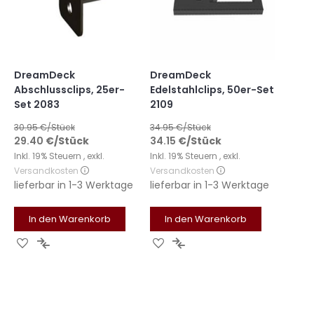
DreamDeck
DreamDeck
Abschlussclips, 25er-
Edelstahlclips, 50er-Set
Set 2083
2109
30.95
€/Stück
34.95
€/Stück
29.40
€
/Stück
34.15
€
/Stück
Inkl. 19% Steuern
,
exkl.
Inkl. 19% Steuern
,
exkl.
Versandkosten
Versandkosten
lieferbar in
1-3 Werktage
lieferbar in
1-3 Werktage
In den Warenkorb
In den Warenkorb
Zur
Zur
Zur
Zur
Wunschliste
Vergleichsliste
Wunschliste
Vergleichsliste
hinzufügen
hinzufügen
hinzufügen
hinzufügen