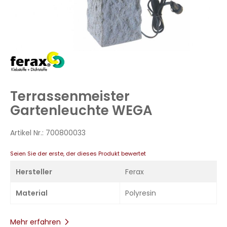
Zum
Anfang
der
Bildergalerie
Terrassenmeister
springen
Gartenleuchte WEGA
Artikel Nr.:
700800033
Seien Sie der erste, der dieses Produkt bewertet
Hersteller
Ferax
Material
Polyresin
Mehr erfahren