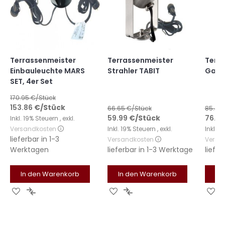
Terrassenmeister
Terrassenmeister
Terr
Einbauleuchte MARS
Strahler TABIT
Gart
SET, 4er Set
170.95
€/Stück
153.86
€
/Stück
66.65
€/Stück
85.45
59.99
€
/Stück
76.91
Inkl. 19% Steuern
,
exkl.
Versandkosten
Inkl. 19% Steuern
,
exkl.
Inkl. 
lieferbar in
1-3
Versandkosten
Versa
Werktagen
lieferbar in
1-3 Werktage
liefer
In den Warenkorb
In den Warenkorb
In
Zur
Zur
Zur
Zur
Zu
Wunschliste
Vergleichsliste
Wunschliste
Vergleichsliste
Wu
hinzufügen
hinzufügen
hinzufügen
hinzufügen
hi