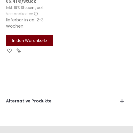
85.41
€
/Stück
Inkl. 19% Steuern
,
exkl.
Versandkosten
lieferbar in
ca. 2-3
Wochen
In den Warenkorb
Zur
Zur
Wunschliste
Vergleichsliste
hinzufügen
hinzufügen
Alternative Produkte