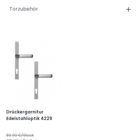
Torzubehör
Drückergarnitur
Edelstahloptik 4229
89.90
€/Stück