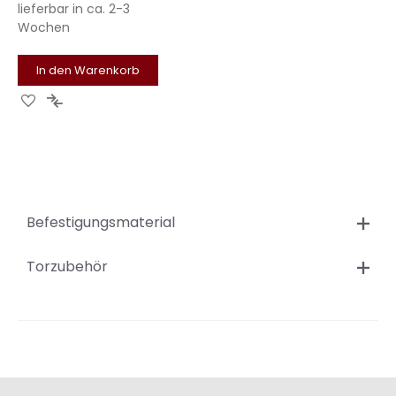
lieferbar in
ca. 2-3
Wochen
In den Warenkorb
Zur
Zur
Wunschliste
Vergleichsliste
hinzufügen
hinzufügen
Befestigungsmaterial
Torzubehör