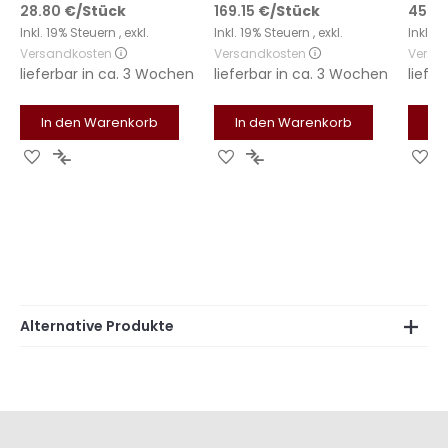
28.80
€
/Stück
169.15
€
/Stück
45.6
Inkl. 19% Steuern
,
exkl.
Inkl. 19% Steuern
,
exkl.
Inkl. 
Versandkosten
Versandkosten
Versa
lieferbar in
ca. 3 Wochen
lieferbar in
ca. 3 Wochen
liefer
In den Warenkorb
In den Warenkorb
In
Zur
Zur
Zur
Zur
Zu
Wunschliste
Vergleichsliste
Wunschliste
Vergleichsliste
Wu
hinzufügen
hinzufügen
hinzufügen
hinzufügen
hi
Alternative Produkte