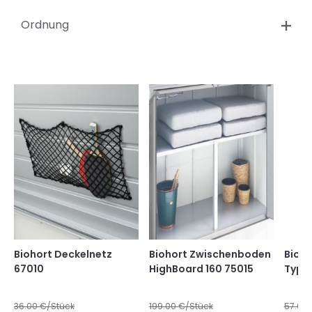
Ordnung
Biohort Deckelnetz
Biohort Zwischenboden
Bioho
67010
HighBoard 160 75015
Typ B
36.00
€/Stück
199.00
€/Stück
57.00