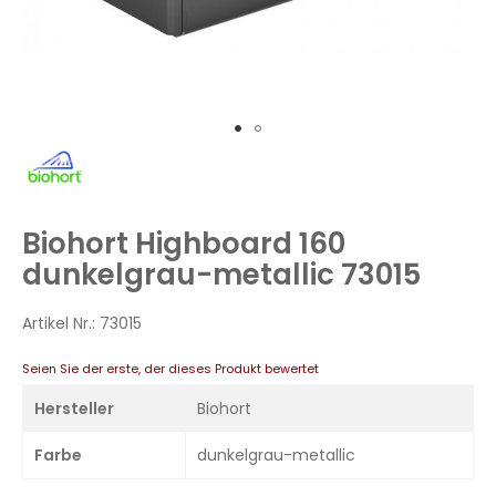
Zum
Anfang
der
Bildergalerie
Biohort Highboard 160
springen
dunkelgrau-metallic 73015
Artikel Nr.:
73015
Seien Sie der erste, der dieses Produkt bewertet
Hersteller
Biohort
Farbe
dunkelgrau-metallic