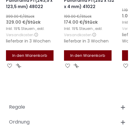
Panorama P1 (243,5 x
Panorama P1 (252 x 132
123,5 mm) 48022
x 4 mm) 41022
1.199,
Sonde
1.079
399.00
€/Stück
199.00
€/Stück
329.00
€
/Stück
174.00
€
/Stück
Inkl. 
Inkl. 19% Steuern
,
exkl.
Inkl. 19% Steuern
,
exkl.
Versa
liefer
Versandkosten
Versandkosten
lieferbar in
3 Wochen
lieferbar in
3 Wochen
Woch
In den Warenkorb
In den Warenkorb
In
Zur
Zur
Zur
Zur
Zu
Wunschliste
Vergleichsliste
Wunschliste
Vergleichsliste
Wu
hinzufügen
hinzufügen
hinzufügen
hinzufügen
hi
Regale
Ordnung