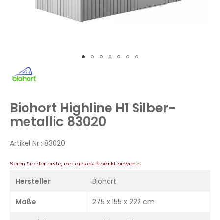
Zum
Anfang
der
Bildergalerie
Biohort Highline H1 Silber-
springen
metallic 83020
Artikel Nr.:
83020
Seien Sie der erste, der dieses Produkt bewertet
Hersteller
Biohort
Maße
275 x 155 x 222 cm