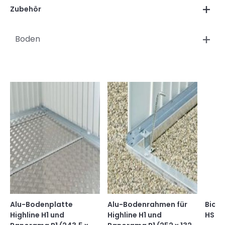
Zubehör
Boden
Alu-Bodenplatte
Alu-Bodenrahmen für
Bioho
Highline H1 und
Highline H1 und
HS