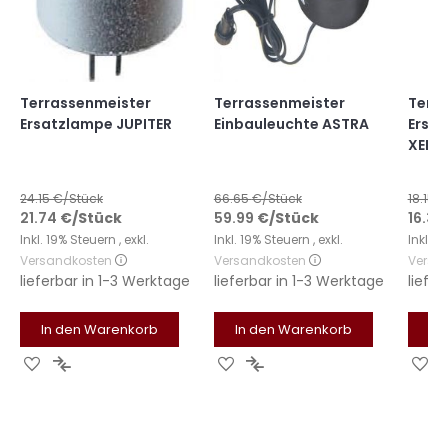
Terrassenmeister
Terrassenmeister
Terr
Ersatzlampe JUPITER
Einbauleuchte ASTRA
Ersa
XENI
24.15
€/Stück
66.65
€/Stück
18.15
€
21.74
€
/Stück
59.99
€
/Stück
16.34
Inkl. 19% Steuern
,
exkl.
Inkl. 19% Steuern
,
exkl.
Inkl. 
Versandkosten
Versandkosten
Versa
lieferbar in
1-3 Werktage
lieferbar in
1-3 Werktage
liefer
In den Warenkorb
In den Warenkorb
In
Zur
Zur
Zur
Zur
Zu
Wunschliste
Vergleichsliste
Wunschliste
Vergleichsliste
Wu
hinzufügen
hinzufügen
hinzufügen
hinzufügen
hi