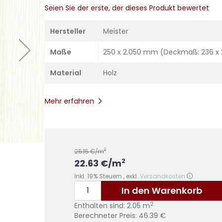
Seien Sie der erste, der dieses Produkt bewertet
Hersteller
Meister
Maße
250 x 2.050 mm (Deckmaß: 236 x
Material
Holz
Mehr erfahren
2
25.15
€/m
2
22.63
€
/m
Inkl. 19% Steuern
,
exkl.
Versandkosten
In den Warenkorb
2
Enthalten sind:
2.05
m
Berechneter Preis:
46.39
€