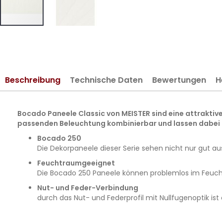
Zum
Anfang
der
Bildergalerie
Beschreibung
Technische Daten
Bewertungen
H
springen
Bocado Paneele Classic von MEISTER sind eine attraktive
passenden Beleuchtung kombinierbar und lassen dabei
Bocado 250
Die Dekorpaneele dieser Serie sehen nicht nur gut a
Feuchtraumgeeignet
Die Bocado 250 Paneele können problemlos im Feucht
Nut- und Feder-Verbindung
durch das Nut- und Federprofil mit Nullfugenoptik is