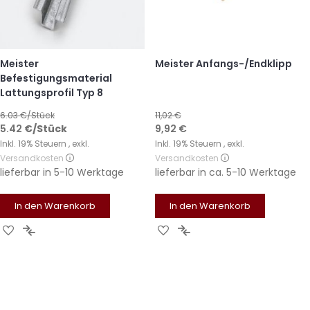
Meister
Meister Anfangs-/Endklipp
Befestigungsmaterial
Lattungsprofil Typ 8
6.03
€/Stück
11,02 €
Sonderangebot
5.42
€
/Stück
9,92 €
Inkl. 19% Steuern
,
exkl.
Inkl. 19% Steuern
,
exkl.
Versandkosten
Versandkosten
lieferbar in
5-10 Werktage
lieferbar in
ca. 5-10 Werktage
In den Warenkorb
In den Warenkorb
Zur
Zur
Zur
Zur
Wunschliste
Vergleichsliste
Wunschliste
Vergleichsliste
hinzufügen
hinzufügen
hinzufügen
hinzufügen