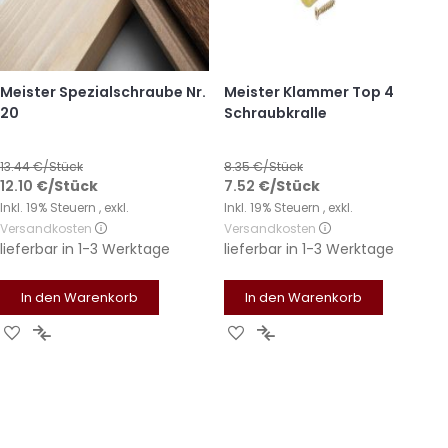
Meister Spezialschraube Nr.
Meister Klammer Top 4
20
Schraubkralle
13.44
€/Stück
8.35
€/Stück
12.10
€
/Stück
7.52
€
/Stück
Inkl. 19% Steuern
,
exkl.
Inkl. 19% Steuern
,
exkl.
Versandkosten
Versandkosten
lieferbar in
1-3 Werktage
lieferbar in
1-3 Werktage
In den Warenkorb
In den Warenkorb
Zur
Zur
Zur
Zur
Wunschliste
Vergleichsliste
Wunschliste
Vergleichsliste
hinzufügen
hinzufügen
hinzufügen
hinzufügen