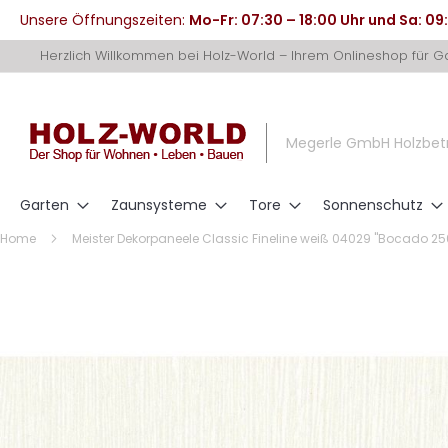
Unsere Öffnungszeiten:
Mo-Fr: 07:30 – 18:00 Uhr und Sa: 09
Direkt
Herzlich Willkommen bei Holz-World – Ihrem Onlineshop für 
zum
Inhalt
Megerle GmbH Holzbet
Garten
Zaunsysteme
Tore
Sonnenschutz
Home
Meister Dekorpaneele Classic Fineline weiß 04029 "Bocado 2
Zum
Ende
der
Bildergalerie
springen