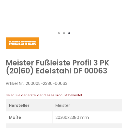
Zum
Anfang
der
Bildergalerie
Meister Fußleiste Profil 3 PK
springen
(20|60) Edelstahl DF 00063
Artikel Nr.:
200005-2380-00063
Seien Sie der erste, der dieses Produkt bewertet
Hersteller
Meister
Maße
20x60x2380 mm