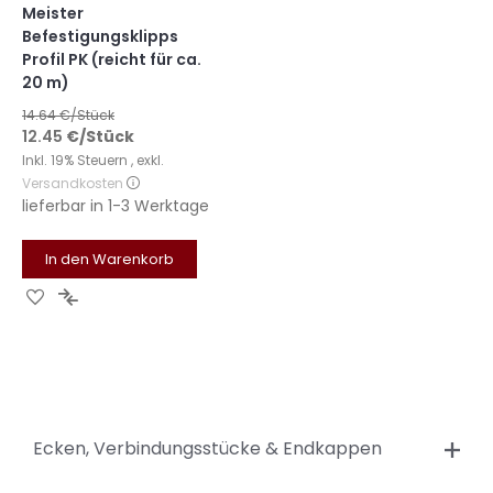
Meister
Befestigungsklipps
Profil PK (reicht für ca.
20 m)
14.64
€/Stück
12.45
€
/Stück
Inkl. 19% Steuern
,
exkl.
Versandkosten
lieferbar in
1-3 Werktage
In den Warenkorb
Zur
Zur
Wunschliste
Vergleichsliste
hinzufügen
hinzufügen
Ecken, Verbindungsstücke & Endkappen