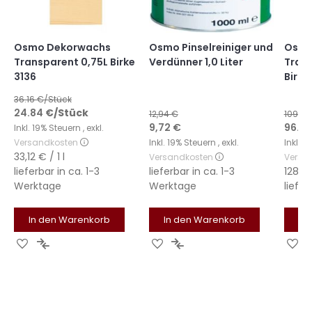
Osmo Dekorwachs
Osmo Pinselreiniger und
Osmo
Transparent 0,75L Birke
Verdünner 1,0 Liter
Trans
3136
Birke
36.16
€/Stück
24.84
€
/Stück
12,94 €
109.0
Sonderangebot
9,72 €
96.39
Inkl. 19% Steuern
,
exkl.
Versandkosten
Inkl. 19% Steuern
,
exkl.
Inkl. 
33,12 €
/ 1 l
Versandkosten
Versa
lieferbar in
ca. 1-3
lieferbar in
ca. 1-3
128,5
Werktage
Werktage
liefer
In den Warenkorb
In den Warenkorb
In
Zur
Zur
Zur
Zur
Zu
Wunschliste
Vergleichsliste
Wunschliste
Vergleichsliste
Wu
hinzufügen
hinzufügen
hinzufügen
hinzufügen
hi