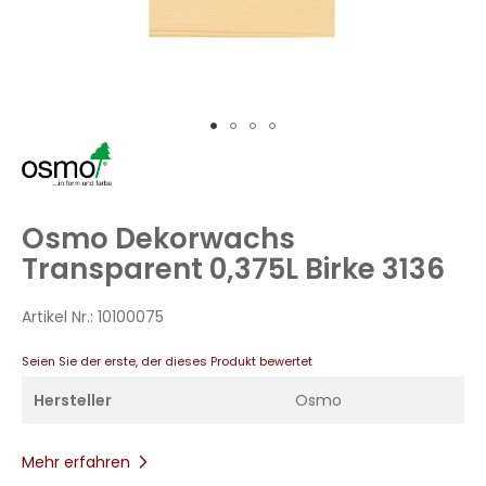
Zum
Anfang
der
Bildergalerie
Osmo Dekorwachs
springen
Transparent 0,375L Birke 3136
Artikel Nr.:
10100075
Seien Sie der erste, der dieses Produkt bewertet
Hersteller
Osmo
Mehr erfahren