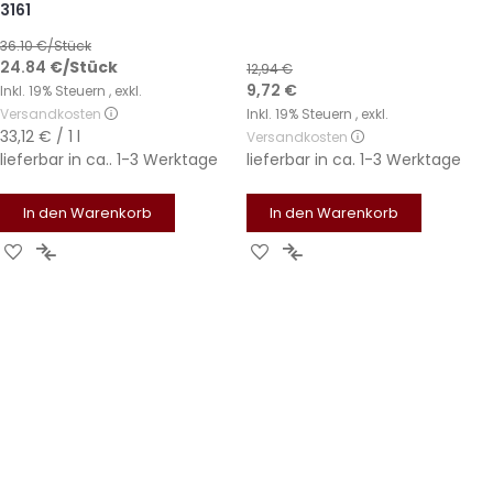
3161
36.10
€/Stück
24.84
€
/Stück
12,94 €
Sonderangebot
9,72 €
Inkl. 19% Steuern
,
exkl.
Versandkosten
Inkl. 19% Steuern
,
exkl.
33,12 €
/ 1 l
Versandkosten
lieferbar in
ca.. 1-3 Werktage
lieferbar in
ca. 1-3 Werktage
In den Warenkorb
In den Warenkorb
Zur
Zur
Zur
Zur
Wunschliste
Vergleichsliste
Wunschliste
Vergleichsliste
hinzufügen
hinzufügen
hinzufügen
hinzufügen