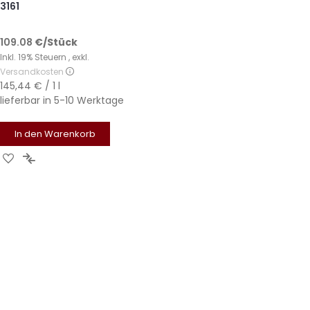
3161
109.08
€
/Stück
Inkl. 19% Steuern
,
exkl.
Versandkosten
145,44 €
/ 1 l
lieferbar in
5-10 Werktage
In den Warenkorb
Zur
Zur
Wunschliste
Vergleichsliste
hinzufügen
hinzufügen