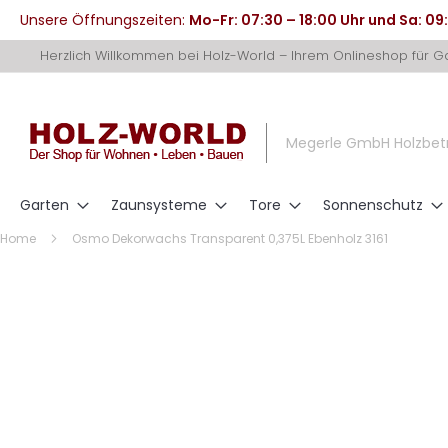
Unsere Öffnungszeiten:
Mo-Fr: 07:30 – 18:00 Uhr und Sa: 09
Direkt
Herzlich Willkommen bei Holz-World – Ihrem Onlineshop für 
zum
Inhalt
Megerle GmbH Holzbet
Garten
Zaunsysteme
Tore
Sonnenschutz
Home
Osmo Dekorwachs Transparent 0,375L Ebenholz 3161
Zum
Ende
der
Bildergalerie
springen