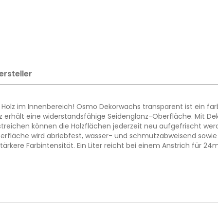
ersteller
r Holz im Innenbereich! Osmo Dekorwachs transparent ist ein far
olz erhält eine widerstandsfähige Seidenglanz-Oberfläche. Mit D
reichen können die Holzflächen jederzeit neu aufgefrischt w
Oberfläche wird abriebfest, wasser- und schmutzabweisend sowi
stärkere Farbintensität. Ein Liter reicht bei einem Anstrich für 24m