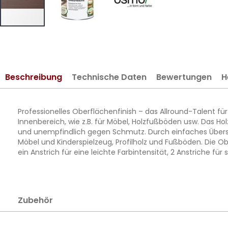
Zum
Anfang
der
Bildergalerie
Beschreibung
Technische Daten
Bewertungen
H
springen
Professionelles Oberflächenfinish – das Allround-Talent fü
Innenbereich, wie z.B. für Möbel, Holzfußböden usw. Das H
und unempfindlich gegen Schmutz. Durch einfaches Überst
Möbel und Kinderspielzeug, Profilholz und Fußböden. Die 
ein Anstrich für eine leichte Farbintensität, 2 Anstriche für 
Zubehör