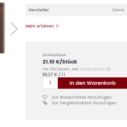
Hersteller
Osmo
Mehr erfahren
23.74
€/Stück
21.10
€
/Stück
Inkl. 19% Steuern
,
exkl.
Versandkosten
56,27 €
/ 1 l
In den Warenkorb
Zur Wunschliste hinzufügen
Zur Vergleichsliste hinzufügen