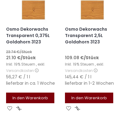
Osmo Dekorwachs
Osmo Dekorwachs
Transparent 0,375L
Transparent 2,5L
Goldahorn 3123
Goldahorn 3123
23.74
€/Stück
21.10
€
/Stück
109.08
€
/Stück
Inkl. 19% Steuern
,
exkl.
Inkl. 19% Steuern
,
exkl.
Versandkosten
Versandkosten
56,27 €
/ 1 l
145,44 €
/ 1 l
lieferbar in
ca. 1 Woche
lieferbar in
1-2 Wochen
In den Warenkorb
In den Warenkorb
Zur
Zur
Zur
Zur
Wunschliste
Vergleichsliste
Wunschliste
Vergleichsliste
hinzufügen
hinzufügen
hinzufügen
hinzufügen