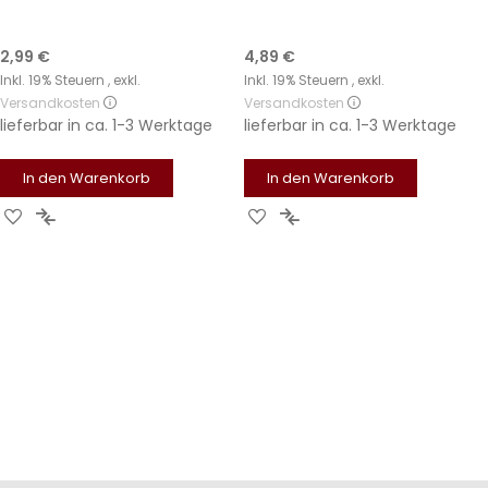
2,99 €
4,89 €
Inkl. 19% Steuern
,
exkl.
Inkl. 19% Steuern
,
exkl.
Versandkosten
Versandkosten
lieferbar in
ca. 1-3 Werktage
lieferbar in
ca. 1-3 Werktage
In den Warenkorb
In den Warenkorb
Zur
Zur
Zur
Zur
Wunschliste
Vergleichsliste
Wunschliste
Vergleichsliste
hinzufügen
hinzufügen
hinzufügen
hinzufügen