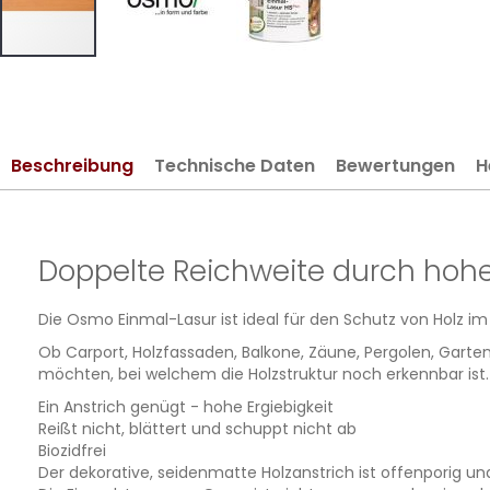
Zum
Anfang
der
Bildergalerie
Beschreibung
Technische Daten
Bewertungen
H
springen
Doppelte Reichweite durch hohe
Die Osmo Einmal-Lasur ist ideal für den Schutz von Holz i
Ob Carport, Holzfassaden, Balkone, Zäune, Pergolen, Garten
möchten, bei welchem die Holzstruktur noch erkennbar ist.
Ein Anstrich genügt - hohe Ergiebigkeit
Reißt nicht, blättert und schuppt nicht ab
Biozidfrei
Der dekorative, seidenmatte Holzanstrich ist offenporig u