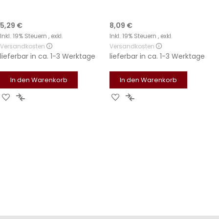
5,29 €
8,09 €
Inkl. 19% Steuern
,
exkl.
Inkl. 19% Steuern
,
exkl.
Versandkosten
Versandkosten
lieferbar in
ca. 1-3 Werktage
lieferbar in
ca. 1-3 Werktage
In den Warenkorb
In den Warenkorb
Zur
Zur
Zur
Zur
Wunschliste
Vergleichsliste
Wunschliste
Vergleichsliste
hinzufügen
hinzufügen
hinzufügen
hinzufügen