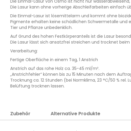
Die Einmal-Lasur von Osmo ist nicht nur wasserabweisend, 
Die Lasur kann ohne vorherige Abschleifarbeiten einfach ü
Die Einmal-Lasur ist lösemittelarm und kommt ohne biozid
Pigmente erhalten keine schädlichen Schwermetalle und enta
Tier und Pflanze unbedenklich.
Auf Grund des hohen Festkörperanteils ist die Lasur besonder
Die Lasur lässt sich ansatzfrei streichen und trocknet bei
Verarbeitung:
Fertige Oberfläche in einem Tag, 1 Anstrich
Anstrich auf das rohe Holz ca. 35-45 ml/m².
„Anstrichfehler“ können bis zu 15 Minuten nach dem Auftrag
Trocknung ca. 12 Stunden (bei Normklima, 23 °C/50 % rel. L
Belüftung trocknen lassen.
Zubehör
Alternative Produkte