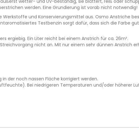
äußerst wetter- und UV-beständig, sie blättert, reiß oder schup
berstrichen werden. Eine Grundierung ist vorab nicht notwendig!
e Werkstoffe und Konservierungsmittel aus. Osmo Anstriche best
romatisiertes Testbenzin sorgt dafür, dass sich die Farbe gut s
s ergiebig. Ein Liter reicht bei einem Anstrich für ca. 26m².
m Streichvorgang nicht an. Mit nur einem sehr dünnen Anstrich e
 in der noch nassen Fläche korrigiert werden.
uftfeuchte). Bei niedrigeren Temperaturen und/oder höherer Luft