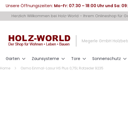
Unsere Öffnungszeiten:
Mo-Fr: 07:30 – 18:00 Uhr und Sa: 09
Direkt
Herzlich Willkommen bei Holz-World – Ihrem Onlineshop für 
zum
Inhalt
Megerle GmbH Holzbet
Garten
Zaunsysteme
Tore
Sonnenschutz
Home
Osmo Einmal-Lasur HS Plus 0,75L Rotzeder 9235
Zum
Ende
der
Bildergalerie
springen