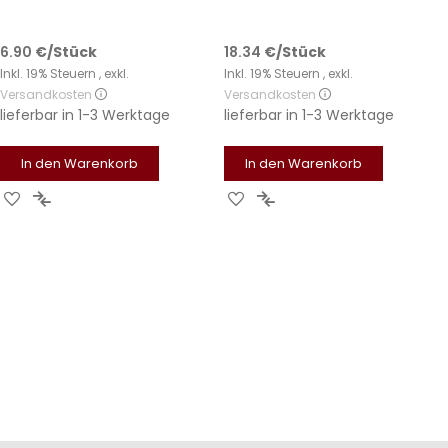
6.90
€
/Stück
18.34
€
/Stück
Inkl. 19% Steuern
,
exkl.
Inkl. 19% Steuern
,
exkl.
Versandkosten
Versandkosten
lieferbar in
1-3 Werktage
lieferbar in
1-3 Werktage
In den Warenkorb
In den Warenkorb
Zur
Zur
Zur
Zur
Wunschliste
Vergleichsliste
Wunschliste
Vergleichsliste
hinzufügen
hinzufügen
hinzufügen
hinzufügen