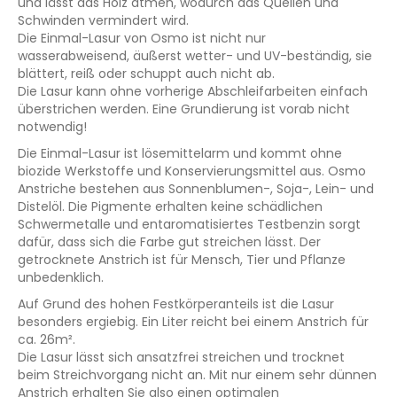
und lässt das Holz atmen, wodurch das Quellen und
Schwinden vermindert wird.
Die Einmal-Lasur von Osmo ist nicht nur
wasserabweisend, äußerst wetter- und UV-beständig, sie
blättert, reiß oder schuppt auch nicht ab.
Die Lasur kann ohne vorherige Abschleifarbeiten einfach
überstrichen werden. Eine Grundierung ist vorab nicht
notwendig!
Die Einmal-Lasur ist lösemittelarm und kommt ohne
biozide Werkstoffe und Konservierungsmittel aus. Osmo
Anstriche bestehen aus Sonnenblumen-, Soja-, Lein- und
Distelöl. Die Pigmente erhalten keine schädlichen
Schwermetalle und entaromatisiertes Testbenzin sorgt
dafür, dass sich die Farbe gut streichen lässt. Der
getrocknete Anstrich ist für Mensch, Tier und Pflanze
unbedenklich.
Auf Grund des hohen Festkörperanteils ist die Lasur
besonders ergiebig. Ein Liter reicht bei einem Anstrich für
ca. 26m².
Die Lasur lässt sich ansatzfrei streichen und trocknet
beim Streichvorgang nicht an. Mit nur einem sehr dünnen
Anstrich erhalten Sie also einen optimalen