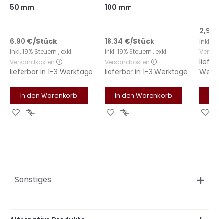
50 mm
100 mm
2,99 
6.90
€
/Stück
18.34
€
/Stück
Inkl. 
Inkl. 19% Steuern
,
exkl.
Inkl. 19% Steuern
,
exkl.
Versa
liefer
Versandkosten
Versandkosten
lieferbar in
1-3 Werktage
lieferbar in
1-3 Werktage
Werk
In den Warenkorb
In den Warenkorb
In
Zur
Zur
Zur
Zur
Zu
Wunschliste
Vergleichsliste
Wunschliste
Vergleichsliste
Wu
hinzufügen
hinzufügen
hinzufügen
hinzufügen
hi
Sonstiges