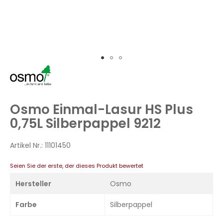
Zum
Anfang
der
Bildergalerie
Osmo Einmal-Lasur HS Plus
springen
0,75L Silberpappel 9212
Artikel Nr.:
11101450
Seien Sie der erste, der dieses Produkt bewertet
Hersteller
Osmo
Farbe
Silberpappel