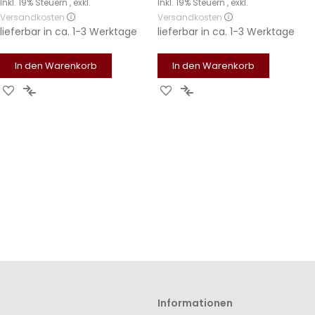
Inkl. 19% Steuern
,
exkl.
Inkl. 19% Steuern
,
exkl.
Versandkosten
Versandkosten
lieferbar in
ca. 1-3 Werktage
lieferbar in
ca. 1-3 Werktage
In den Warenkorb
In den Warenkorb
Zur
Zur
Zur
Zur
Wunschliste
Vergleichsliste
Wunschliste
Vergleichsliste
hinzufügen
hinzufügen
hinzufügen
hinzufügen
Informationen