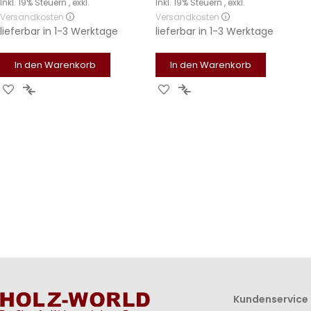
Inkl. 19% Steuern
,
exkl.
Inkl. 19% Steuern
,
exkl.
Versandkosten
Versandkosten
lieferbar in
1-3 Werktage
lieferbar in
1-3 Werktage
In den Warenkorb
In den Warenkorb
Zur
Zur
Zur
Zur
Wunschliste
Vergleichsliste
Wunschliste
Vergleichsliste
hinzufügen
hinzufügen
hinzufügen
hinzufügen
Kundenservice