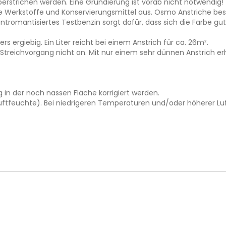
berstrichen werden. Eine Grundierung ist vorab nicht notwendig!
e Werkstoffe und Konservierungsmittel aus. Osmo Anstriche best
omantisiertes Testbenzin sorgt dafür, dass sich die Farbe gut s
s ergiebig. Ein Liter reicht bei einem Anstrich für ca. 26m².
m Streichvorgang nicht an. Mit nur einem sehr dünnen Anstrich e
 in der noch nassen Fläche korrigiert werden.
uftfeuchte). Bei niedrigeren Temperaturen und/oder höherer Luft