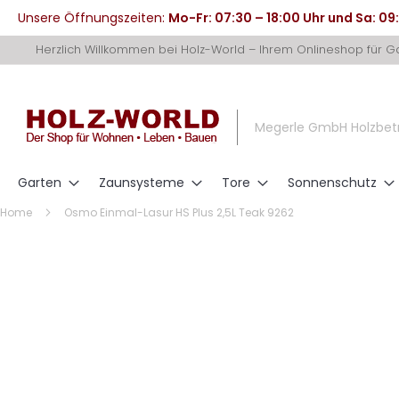
Unsere Öffnungszeiten:
Mo-Fr: 07:30 – 18:00 Uhr und Sa: 09
Direkt
Herzlich Willkommen bei Holz-World – Ihrem Onlineshop für 
zum
Inhalt
Megerle GmbH Holzbet
Garten
Zaunsysteme
Tore
Sonnenschutz
Home
Osmo Einmal-Lasur HS Plus 2,5L Teak 9262
Zum
Ende
der
Bildergalerie
springen