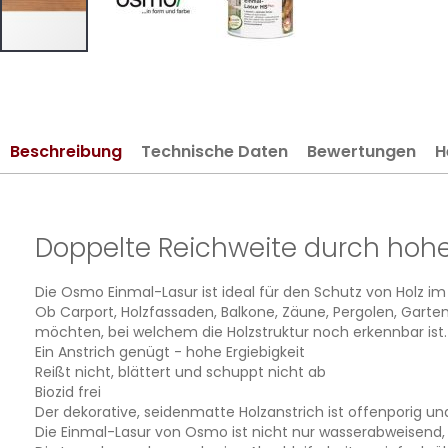
Zum
Anfang
der
Bildergalerie
Beschreibung
Technische Daten
Bewertungen
H
springen
Doppelte Reichweite durch hohe
Die Osmo Einmal-Lasur ist ideal für den Schutz von Holz i
Ob Carport, Holzfassaden, Balkone, Zäune, Pergolen, Garten
möchten, bei welchem die Holzstruktur noch erkennbar ist.
Ein Anstrich genügt - hohe Ergiebigkeit
Reißt nicht, blättert und schuppt nicht ab
Biozid frei
Der dekorative, seidenmatte Holzanstrich ist offenporig u
Die Einmal-Lasur von Osmo ist nicht nur wasserabweisend, 