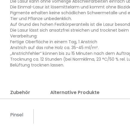
Die Lasur kann ohne vorherige Abschleifarbeiten einfach ü
Die Einmal-Lasur ist lösemittelarm und kommt ohne Biozid
Pigmente erhalten keine schädlichen Schwermetalle und entr
Tier und Pflanze unbedenklich.
Auf Grund des hohen Festkörperanteils ist die Lasur besonder
Die Lasur lässt sich ansatzfrei streichen und trocknet bei
Verarbeitung:
Fertige Oberfläche in einem Tag, 1 Anstrich
Anstrich auf das rohe Holz ca. 35-45 ml/m².
„Anstrichfehler“ können bis zu 15 Minuten nach dem Auftrag
Trocknung ca. 12 Stunden (bei Normklima, 23 °C/50 % rel. L
Belüftung trocknen lassen.
Zubehör
Alternative Produkte
Pinsel