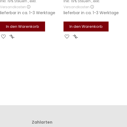
Inkl. 19% Steuern
,
exkl.
Inkl. 19% Steuern
,
exkl.
Versandkosten
Versandkosten
lieferbar in
ca. 1-3 Werktage
lieferbar in
ca. 1-3 Werktage
In den Warenkorb
In den Warenkorb
Zur
Zur
Zur
Zur
Wunschliste
Vergleichsliste
Wunschliste
Vergleichsliste
hinzufügen
hinzufügen
hinzufügen
hinzufügen
Zahlarten