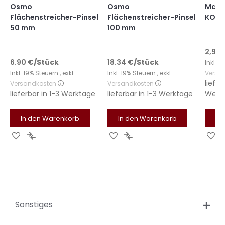
Osmo
Osmo
Mako 
Flächenstreicher-Pinsel
Flächenstreicher-Pinsel
KOMF
50 mm
100 mm
2,99 
6.90
€
/Stück
18.34
€
/Stück
Inkl. 
Inkl. 19% Steuern
,
exkl.
Inkl. 19% Steuern
,
exkl.
Versa
liefer
Versandkosten
Versandkosten
lieferbar in
1-3 Werktage
lieferbar in
1-3 Werktage
Werk
In den Warenkorb
In den Warenkorb
In
Zur
Zur
Zur
Zur
Zu
Wunschliste
Vergleichsliste
Wunschliste
Vergleichsliste
Wu
hinzufügen
hinzufügen
hinzufügen
hinzufügen
hi
Sonstiges