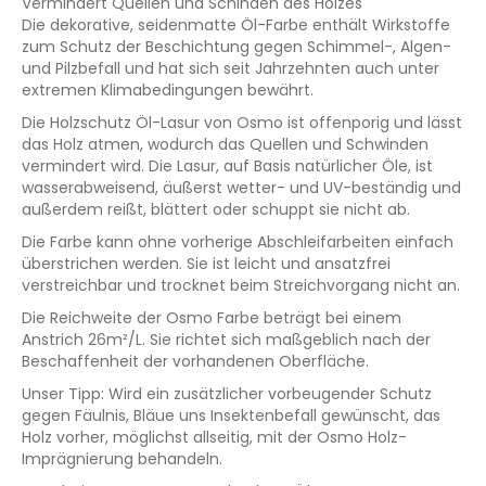
Vermindert Quellen und Schinden des Holzes
Die dekorative, seidenmatte Öl-Farbe enthält Wirkstoffe
zum Schutz der Beschichtung gegen Schimmel-, Algen-
und Pilzbefall und hat sich seit Jahrzehnten auch unter
extremen Klimabedingungen bewährt.
Die Holzschutz Öl-Lasur von Osmo ist offenporig und lässt
das Holz atmen, wodurch das Quellen und Schwinden
vermindert wird. Die Lasur, auf Basis natürlicher Öle, ist
wasserabweisend, äußerst wetter- und UV-beständig und
außerdem reißt, blättert oder schuppt sie nicht ab.
Die Farbe kann ohne vorherige Abschleifarbeiten einfach
überstrichen werden. Sie ist leicht und ansatzfrei
verstreichbar und trocknet beim Streichvorgang nicht an.
Die Reichweite der Osmo Farbe beträgt bei einem
Anstrich 26m²/L. Sie richtet sich maßgeblich nach der
Beschaffenheit der vorhandenen Oberfläche.
Unser Tipp: Wird ein zusätzlicher vorbeugender Schutz
gegen Fäulnis, Bläue uns Insektenbefall gewünscht, das
Holz vorher, möglichst allseitig, mit der Osmo Holz-
Imprägnierung behandeln.