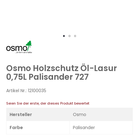
Zum
Anfang
der
Bildergalerie
Osmo Holzschutz Öl-Lasur
springen
0,75L Palisander 727
Artikel Nr.:
12100035
Seien Sie der erste, der dieses Produkt bewertet
Hersteller
Osmo
Farbe
Palisander