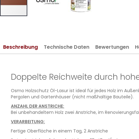
Zum
Anfang
der
Bildergalerie
Beschreibung
Technische Daten
Bewertungen
H
springen
Doppelte Reichweite durch hohen
Osmo Holzschutz Öl-Lasur ist ideal für jedes Holz im Außen
Pergolen und Gartenhäuser (nicht maßhaltige Bauteile).
ANZAHL DER ANSTRICHE:
Bei unbehandeltem Holz zwei Anstriche, im Renovierungsfall
VERARBEITUNG:
Fertige Oberfläche in einem Tag, 2 Anstriche