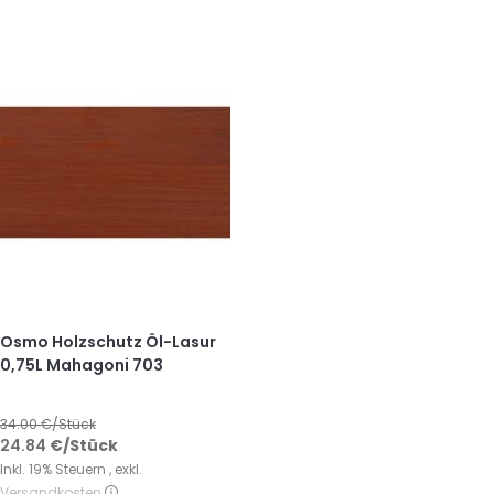
Osmo Holzschutz Öl-Lasur
0,75L Mahagoni 703
34.00
€/Stück
24.84
€
/Stück
Inkl. 19% Steuern
,
exkl.
Versandkosten