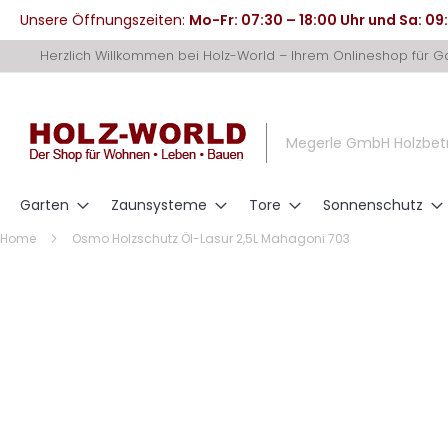
Unsere Öffnungszeiten:
Mo-Fr: 07:30 – 18:00 Uhr und Sa: 09
Direkt
Herzlich Willkommen bei Holz-World – Ihrem Onlineshop für 
zum
Inhalt
Megerle GmbH Holzbet
Garten
Zaunsysteme
Tore
Sonnenschutz
Home
Osmo Holzschutz Öl-Lasur 2,5L Mahagoni 703
Zum
Ende
der
Bildergalerie
springen