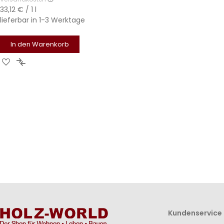
33,12 €
/ 1 l
lieferbar in
1-3 Werktage
In den Warenkorb
Zur
Zur
Wunschliste
Vergleichsliste
hinzufügen
hinzufügen
Kundenservice