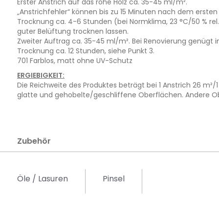
Erster Anstrich auf das rohe Holz ca. 35-45 ml/m².
„Anstrichfehler“ können bis zu 15 Minuten nach dem ersten 
Trocknung ca. 4-6 Stunden (bei Normklima, 23 °C/50 % rel.
guter Belüftung trocknen lassen.
Zweiter Auftrag ca. 35-45 ml/m². Bei Renovierung genügt i
Trocknung ca. 12 Stunden, siehe Punkt 3.
701 Farblos, matt ohne UV-Schutz
ERGIEBIGKEIT:
Die Reichweite des Produktes beträgt bei 1 Anstrich 26 m²/
glatte und gehobelte/geschliffene Oberflächen. Andere O
Zubehör
Öle / Lasuren
Pinsel