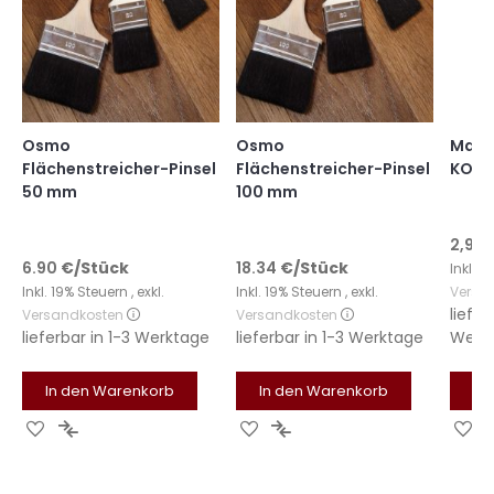
Osmo
Osmo
Mako 
Flächenstreicher-Pinsel
Flächenstreicher-Pinsel
KOMF
50 mm
100 mm
2,99 
6.90
€
/Stück
18.34
€
/Stück
Inkl. 
Inkl. 19% Steuern
,
exkl.
Inkl. 19% Steuern
,
exkl.
Versa
liefer
Versandkosten
Versandkosten
lieferbar in
1-3 Werktage
lieferbar in
1-3 Werktage
Werk
In den Warenkorb
In den Warenkorb
In
Zur
Zur
Zur
Zur
Zu
Wunschliste
Vergleichsliste
Wunschliste
Vergleichsliste
Wu
hinzufügen
hinzufügen
hinzufügen
hinzufügen
hi