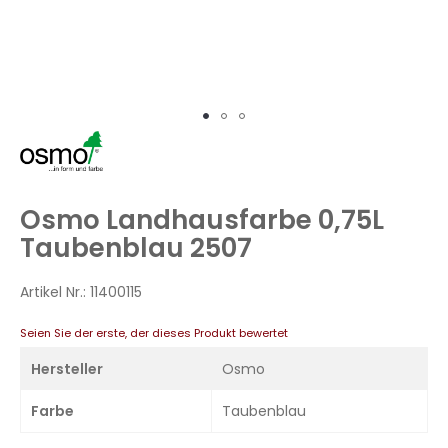
Zum
Anfang
der
Bildergalerie
Osmo Landhausfarbe 0,75L
springen
Taubenblau 2507
Artikel Nr.:
11400115
Seien Sie der erste, der dieses Produkt bewertet
Hersteller
Osmo
Farbe
Taubenblau