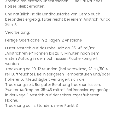
Abschleifen einfach überstreichen. – Die Struktur des
Holzes bleibt erhalten.
Und natürlich ist die Landhausfarbe von Osmo auch
besonders ergiebig. 1 Liter reicht bei einem Anstrich für ca.
26 m².
Verarbeitung:
Fertige Oberfläche in 2 Tagen, 2 Anstriche
Erster Anstrich auf das rohe Holz ca. 35-45 ml/m².
„Anstrichfehler“ können bis zu 15 Minuten nach dem
ersten Auftrag in der noch nassen Fläche korrigiert
werden.
Trocknung ca. 10-12 Stunden (bei Normklima, 23 °C/50 %
rel. Luftfeuchte). Bei niedrigeren Temperaturen und/oder
höherer Luftfeuchtigkeit verlängert sich die
Trocknungszeit. Bei guter Belüftung trocknen lassen.
Zweiter Auftrag ca. 35-45 ml/m². Bei Renovierung genügt
in der Regel 1 Anstrich auf der schmutzgesäuberten
Fläche.
Trocknung ca. 12 Stunden, siehe Punkt 3.