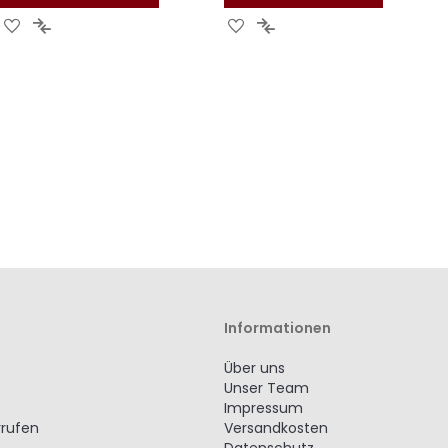
Zur
Zur
Zur
Zur
Wunschliste
Vergleichsliste
Wunschliste
Vergleichsliste
hinzufügen
hinzufügen
hinzufügen
hinzufügen
Informationen
Über uns
Unser Team
Impressum
rrufen
Versandkosten