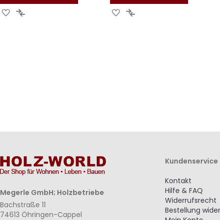
Zur
Zur
Zur
Zur
Wunschliste
Vergleichsliste
Wunschliste
Vergleichsliste
hinzufügen
hinzufügen
hinzufügen
hinzufügen
Kundenservice
Kontakt
Hilfe & FAQ
Megerle GmbH; Holzbetriebe
Widerrufsrecht
Bachstraße 11
Bestellung wide
74613 Öhringen-Cappel