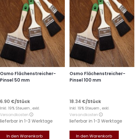
Osmo Flächenstreicher-
Osmo Flächenstreicher-
Pinsel 50 mm
Pinsel 100 mm
6.90
€
/Stück
18.34
€
/Stück
Inkl. 19% Steuern
,
exkl.
Inkl. 19% Steuern
,
exkl.
Versandkosten
Versandkosten
lieferbar in
1-3 Werktage
lieferbar in
1-3 Werktage
In den Warenkorb
In den Warenkorb