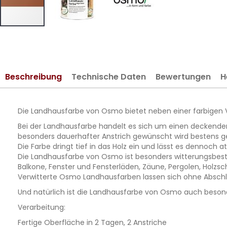
Zum
Anfang
der
Bildergalerie
Beschreibung
Technische Daten
Bewertungen
H
springen
Die Landhausfarbe von Osmo bietet neben einer farbigen Vi
Bei der Landhausfarbe handelt es sich um einen deckenden,
besonders dauerhafter Anstrich gewünscht wird bestens g
Die Farbe dringt tief in das Holz ein und lässt es dennoch a
Die Landhausfarbe von Osmo ist besonders witterungsbestän
Balkone, Fenster und Fensterläden, Zäune, Pergolen, Holzsc
Verwitterte Osmo Landhausfarben lassen sich ohne Abschleif
Und natürlich ist die Landhausfarbe von Osmo auch besonders
Verarbeitung:
Fertige Oberfläche in 2 Tagen, 2 Anstriche