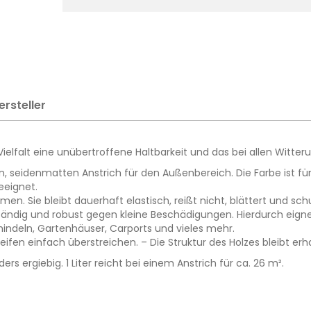
ersteller
elfalt eine unübertroffene Haltbarkeit und das bei allen Witter
 seidenmatten Anstrich für den Außenbereich. Die Farbe ist für 
eeignet.
tmen. Sie bleibt dauerhaft elastisch, reißt nicht, blättert und sch
dig und robust gegen kleine Beschädigungen. Hierdurch eignet 
hindeln, Gartenhäuser, Carports und vieles mehr.
en einfach überstreichen. – Die Struktur des Holzes bleibt erha
 ergiebig. 1 Liter reicht bei einem Anstrich für ca. 26 m².