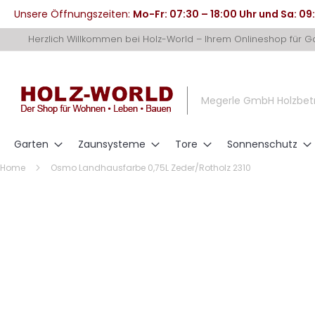
Unsere Öffnungszeiten:
Mo-Fr: 07:30 – 18:00 Uhr und Sa: 09
Direkt
Herzlich Willkommen bei Holz-World – Ihrem Onlineshop für 
zum
Inhalt
Megerle GmbH Holzbet
Garten
Zaunsysteme
Tore
Sonnenschutz
Home
Osmo Landhausfarbe 0,75L Zeder/Rotholz 2310
Zum
Ende
der
Bildergalerie
springen