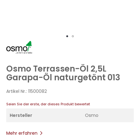
Zum
Anfang
der
Bildergalerie
Osmo Terrassen-Öl 2,5L
springen
Garapa-Öl naturgetönt 013
Artikel Nr.:
11500082
Seien Sie der erste, der dieses Produkt bewertet
Hersteller
Osmo
Mehr erfahren