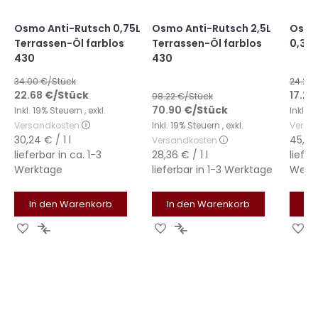
Osmo Anti-Rutsch 0,75L
Osmo Anti-Rutsch 2,5L
Osmo
Terrassen-Öl farblos
Terrassen-Öl farblos
0,375
430
430
34.00
€/Stück
24.28
22.68
€
/Stück
17.22
98.22
€/Stück
70.90
€
/Stück
Inkl. 19% Steuern
,
exkl.
Inkl. 
Versandkosten
Inkl. 19% Steuern
,
exkl.
Versa
30,24 €
/ 1 l
45,92
Versandkosten
lieferbar in
ca. 1-3
28,36 €
/ 1 l
liefer
Werktage
lieferbar in
1-3 Werktage
Werk
In den Warenkorb
In den Warenkorb
In
Zur
Zur
Zur
Zur
Zu
Wunschliste
Vergleichsliste
Wunschliste
Vergleichsliste
Wu
hinzufügen
hinzufügen
hinzufügen
hinzufügen
hi