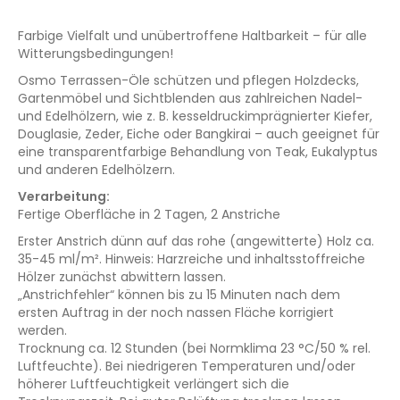
Farbige Vielfalt und unübertroffene Haltbarkeit – für alle
Witterungsbedingungen!
Osmo Terrassen-Öle schützen und pflegen Holzdecks,
Gartenmöbel und Sichtblenden aus zahlreichen Nadel-
und Edelhölzern, wie z. B. kesseldruckimprägnierter Kiefer,
Douglasie, Zeder, Eiche oder Bangkirai – auch geeignet für
eine transparentfarbige Behandlung von Teak, Eukalyptus
und anderen Edelhölzern.
Verarbeitung:
Fertige Oberfläche in 2 Tagen, 2 Anstriche
Erster Anstrich dünn auf das rohe (angewitterte) Holz ca.
35-45 ml/m². Hinweis: Harzreiche und inhaltsstoffreiche
Hölzer zunächst abwittern lassen.
„Anstrichfehler“ können bis zu 15 Minuten nach dem
ersten Auftrag in der noch nassen Fläche korrigiert
werden.
Trocknung ca. 12 Stunden (bei Normklima 23 °C/50 % rel.
Luftfeuchte). Bei niedrigeren Temperaturen und/oder
höherer Luftfeuchtigkeit verlängert sich die