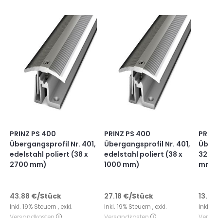
PRINZ PS 400
PRINZ PS 400
PRIN
Übergangsprofil Nr. 401,
Übergangsprofil Nr. 401,
Überg
edelstahl poliert (38 x
edelstahl poliert (38 x
322, 
2700 mm)
1000 mm)
mm)
43.88
€
/Stück
27.18
€
/Stück
13.01
Inkl. 19% Steuern
,
exkl.
Inkl. 19% Steuern
,
exkl.
Inkl. 
Versandkosten
Versandkosten
Versa