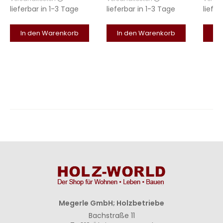
lieferbar in
1-3 Tage
lieferbar in
1-3 Tage
liefer
In den Warenkorb
In den Warenkorb
In
Megerle GmbH; Holzbetriebe
Bachstraße 11