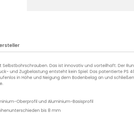
ersteller
it Selbstbohrschrauben. Das ist innovativ und vorteilhaft. Der
ck- und Zugbelastung entsteht kein Spiel. Das patentierte PS 40
h stufenlos in Höhe und Neigung dem Bodenbelag an und schließe
e.
minium-Oberprofil und Aluminium-Basisprofil
Höhenunterschieden bis 8 mm