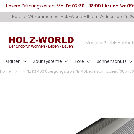
Unsere Öffnungszeiten:
Mo-Fr: 07:30 – 18:00 Uhr und Sa: 09
Direkt
Herzlich Willkommen bei Holz-World – Ihrem Onlineshop für 
zum
Inhalt
Megerle GmbH Holzbet
Garten
Zaunsysteme
Tore
Sonnenschutz
Home
PRINZ PS 400 Übergangsprofil Nr. 401, edelstahl poliert (38 x 
Zum
Ende
der
Bildergalerie
springen