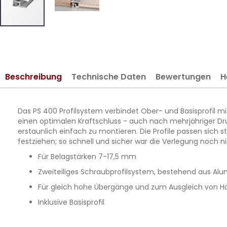
Zum
Anfang
der
Bildergalerie
Beschreibung
Technische Daten
Bewertungen
H
springen
Das PS 400 Profilsystem verbindet Ober- und Basisprofil m
einen optimalen Kraftschluss - auch nach mehrjähriger Dru
erstaunlich einfach zu montieren. Die Profile passen sic
festziehen; so schnell und sicher war die Verlegung noch ni
Für Belagstärken 7-17,5 mm
Zweiteiliges Schraubprofilsystem, bestehend aus Alu
Für gleich hohe Übergänge und zum Ausgleich von 
Inklusive Basisprofil