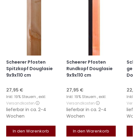
Scheerer Pfosten
Scheerer Pfosten
Schee
Spitzkopf Douglasie
Rundkopf Douglasie
gera
9x9x110 cm
9x9x110 cm
Dougl
27,95 €
27,95 €
22,50
Inkl. 19% Steuern
,
exkl.
Inkl. 19% Steuern
,
exkl.
Inkl. 
Versandkosten
Versandkosten
Versa
lieferbar in
ca. 2-4
lieferbar in
ca. 2-4
liefer
Wochen
Wochen
Woch
In den Warenkorb
In den Warenkorb
In