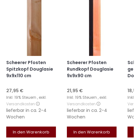
Scheerer Pfosten
Scheerer Pfosten
Schee
Spitzkopf Douglasie
Rundkopf Douglasie
gera
9x9x110 cm
9x9x90 cm
Doug
27,95 €
21,95 €
18,55
Inkl. 19% Steuern
,
exkl.
Inkl. 19% Steuern
,
exkl.
Inkl. 
Versandkosten
Versandkosten
Versa
lieferbar in
ca. 2-4
lieferbar in
ca. 2-4
liefer
Wochen
Wochen
Woch
In den Warenkorb
In den Warenkorb
In