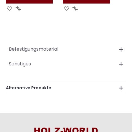
Zur
Zur
Zur
Zur
Wunschliste
Vergleichsliste
Wunschliste
Vergleichsliste
hinzufügen
hinzufügen
hinzufügen
hinzufügen
Befestigungsmaterial
Sonstiges
Alternative Produkte