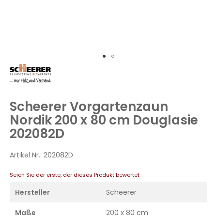
Zum
Anfang
der
Bildergalerie
Scheerer Vorgartenzaun
springen
Nordik 200 x 80 cm Douglasie
202082D
Artikel Nr.:
202082D
Seien Sie der erste, der dieses Produkt bewertet
Hersteller
Scheerer
Maße
200 x 80 cm