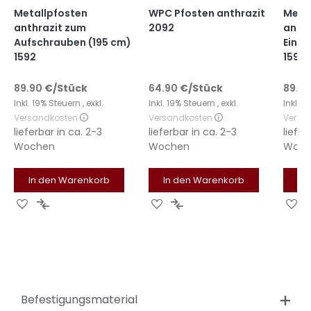
Metallpfosten
WPC Pfosten anthrazit
Meta
anthrazit zum
2092
anthr
Aufschrauben (195 cm)
Einbe
1592
1590
89.90
€
/Stück
64.90
€
/Stück
89.9
Inkl. 19% Steuern
,
exkl.
Inkl. 19% Steuern
,
exkl.
Inkl. 
Versandkosten
Versandkosten
Versa
lieferbar in
ca. 2-3
lieferbar in
ca. 2-3
liefer
Wochen
Wochen
Woch
In den Warenkorb
In den Warenkorb
In
Zur
Zur
Zur
Zur
Zu
Wunschliste
Vergleichsliste
Wunschliste
Vergleichsliste
Wu
hinzufügen
hinzufügen
hinzufügen
hinzufügen
hi
Befestigungsmaterial