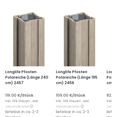
Longlife Pfosten
Longlife Pfosten
Longl
Polareiche (Länge 240
Polareiche (Länge 195
Polar
cm) 2457
cm) 2456
cm) 
119.00
€
/Stück
109.00
€
/Stück
82.9
Inkl. 19% Steuern
,
exkl.
Inkl. 19% Steuern
,
exkl.
Inkl. 
Versandkosten
Versandkosten
Versa
lieferbar in
ca. 2-3
lieferbar in
ca. 2-3
liefer