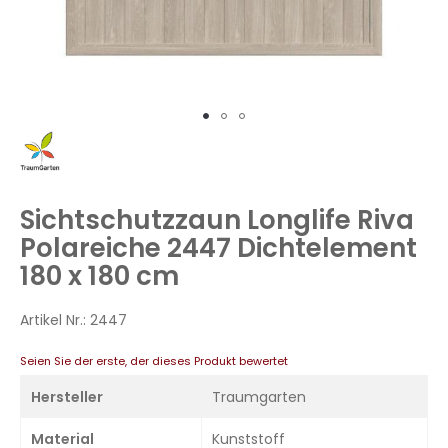
Zum
Anfang
der
Bildergalerie
Sichtschutzzaun Longlife Riva
springen
Polareiche 2447 Dichtelement
180 x 180 cm
Artikel Nr.:
2447
Seien Sie der erste, der dieses Produkt bewertet
Hersteller
Traumgarten
Material
Kunststoff