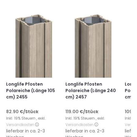
Longlife Pfosten
Longlife Pfosten
Longl
Polareiche (Länge 105
Polareiche (Länge 240
Polar
cm) 2455
cm) 2457
cm) 
82.90
€
/Stück
119.00
€
/Stück
109.0
Inkl. 19% Steuern
,
exkl.
Inkl. 19% Steuern
,
exkl.
Inkl. 
Versandkosten
Versandkosten
Versa
lieferbar in
ca. 2-3
lieferbar in
ca. 2-3
liefer