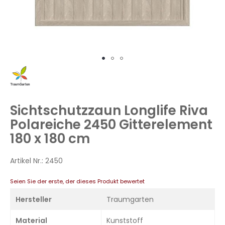
Zum
Anfang
der
Bildergalerie
Sichtschutzzaun Longlife Riva
springen
Polareiche 2450 Gitterelement
180 x 180 cm
Artikel Nr.:
2450
Seien Sie der erste, der dieses Produkt bewertet
Hersteller
Traumgarten
Material
Kunststoff