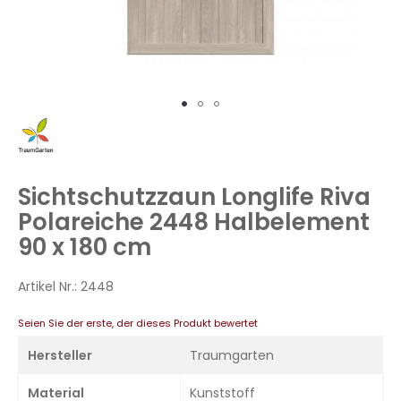
Zum
Anfang
der
Bildergalerie
Sichtschutzzaun Longlife Riva
springen
Polareiche 2448 Halbelement
90 x 180 cm
Artikel Nr.:
2448
Seien Sie der erste, der dieses Produkt bewertet
Hersteller
Traumgarten
Material
Kunststoff