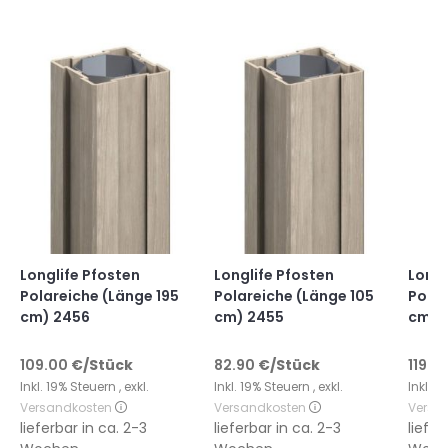
Longlife Pfosten
Longlife Pfosten
Longl
Polareiche (Länge 195
Polareiche (Länge 105
Polar
cm) 2456
cm) 2455
cm) 
109.00
€
/Stück
82.90
€
/Stück
119.0
Inkl. 19% Steuern
,
exkl.
Inkl. 19% Steuern
,
exkl.
Inkl. 
Versandkosten
Versandkosten
Versa
lieferbar in
ca. 2-3
lieferbar in
ca. 2-3
liefer