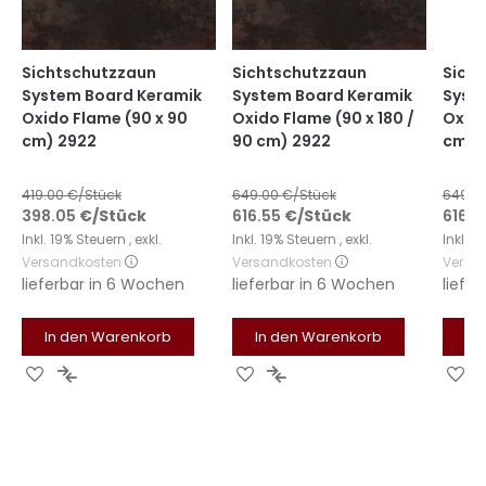
Sichtschutzzaun
Sichtschutzzaun
Sich
System Board Keramik
System Board Keramik
Syst
Oxido Flame (90 x 90
Oxido Flame (90 x 180 /
Oxido
cm) 2922
90 cm) 2922
cm) 
419.00
€/Stück
649.00
€/Stück
649.0
398.05
€
/Stück
616.55
€
/Stück
616.5
Inkl. 19% Steuern
,
exkl.
Inkl. 19% Steuern
,
exkl.
Inkl. 
Versandkosten
Versandkosten
Versa
lieferbar in
6 Wochen
lieferbar in
6 Wochen
liefer
In den Warenkorb
In den Warenkorb
In
Zur
Zur
Zur
Zur
Zu
Wunschliste
Vergleichsliste
Wunschliste
Vergleichsliste
Wu
hinzufügen
hinzufügen
hinzufügen
hinzufügen
hi