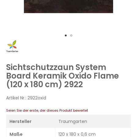
Zum
Anfang
der
Bildergalerie
Sichtschutzzaun System
springen
Board Keramik Oxido Flame
(120 x 180 cm) 2922
Artikel Nr.:
2922oxid
Seien Sie der erste, der dieses Produkt bewertet
Hersteller
Traumgarten
Maße
120 x 180 x 0,6 cm