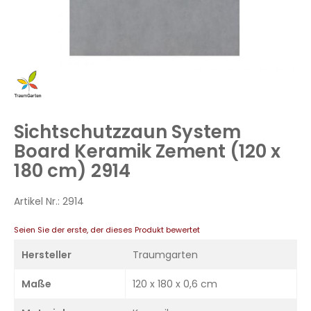
Zum
Anfang
der
Bildergalerie
Sichtschutzzaun System
springen
Board Keramik Zement (120 x
180 cm) 2914
Artikel Nr.:
2914
Seien Sie der erste, der dieses Produkt bewertet
Hersteller
Traumgarten
Maße
120 x 180 x 0,6 cm