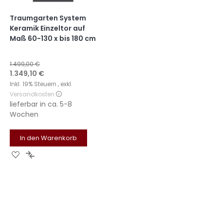
Traumgarten System
Keramik Einzeltor auf
Maß 60-130 x bis 180 cm
1.499,00 €
Sonderangebot
1.349,10 €
Inkl. 19% Steuern
,
exkl.
Versandkosten
lieferbar in
ca. 5-8
Wochen
In den Warenkorb
Zur
Zur
Wunschliste
Vergleichsliste
hinzufügen
hinzufügen